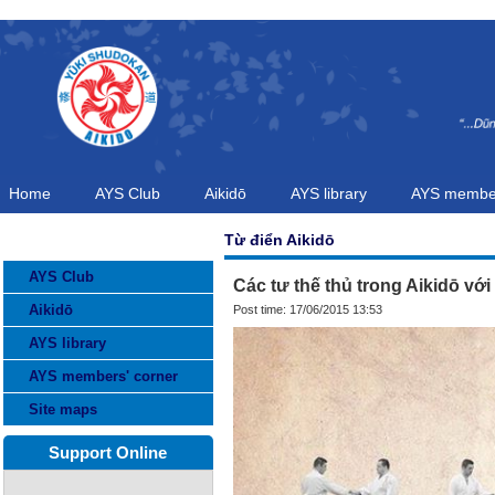
Home
AYS Club
Aikidō
AYS library
AYS member
Từ điển Aikidō
CATEGORIES
AYS Club
Các tư thế thủ trong Aikidō vớ
Aikidō
Post time: 17/06/2015 13:53
AYS library
AYS members' corner
Site maps
Support Online