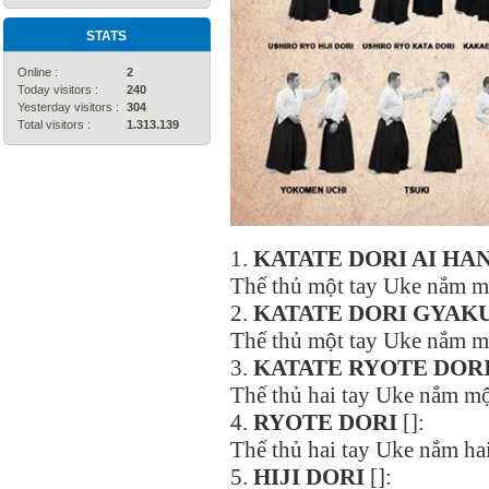
STATS
Online :
2
Today visitors :
240
Yesterday visitors :
304
Total visitors :
1.313.139
1.
KATATE DORI
AI
HA
Thế thủ một tay Uke nắm mộ
2.
KATATE DORI
GYAK
Thế thủ một tay Uke nắm mộ
3.
KATATE RYOTE DOR
Thế thủ hai tay Uke nắm một
4.
RYOTE DORI
[]:
Thế thủ hai tay Uke nắm hai
5.
HIJI DORI
[]: