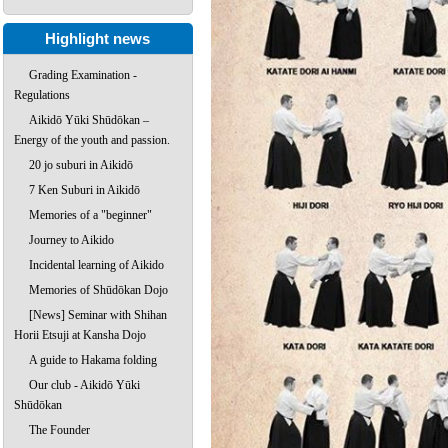
Highlight news
Grading Examination -
Regulations
Aikidō Yūki Shūdōkan –
Energy of the youth and passion.
20 jo suburi in Aikidō
7 Ken Suburi in Aikidō
Memories of a "beginner"
Journey to Aikido
Incidental learning of Aikido
Memories of Shūdōkan Dojo
[News] Seminar with Shihan
Horii Etsuji at Kansha Dojo
A guide to Hakama folding
Our club - Aikidō Yūki
Shūdōkan
The Founder