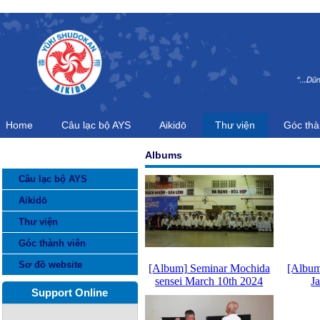
Home
Câu lạc bộ AYS
Aikidō
Thư viện
Góc thà
Albums
CATEGORIES
Câu lạc bộ AYS
Aikidō
Thư viện
Góc thành viên
Sơ đồ website
[Album] Seminar Mochida
[Album
sensei March 10th 2024
J
Support Online