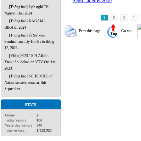
Sensei at Nov 2009
[Thông báo] Lịch nghỉ Tết
Nguyên Đán 2024
1
2
3
4
[Thông báo] KAGAMI
BIRAKI 2024
Print this page
Go top
[Thông báo] về Sự kiện
Seminar của thầy Horii vào tháng
12, 2023
[Video]2023.10.01 Aikido
Yuuki Shudokan on VTV Oct 1st
2023
[Thông báo] SCHEDULE of
Nakao-sensei's seminar, this
September
STATS
Online :
2
Today visitors :
106
Yesterday visitors :
340
Total visitors :
1.312.327