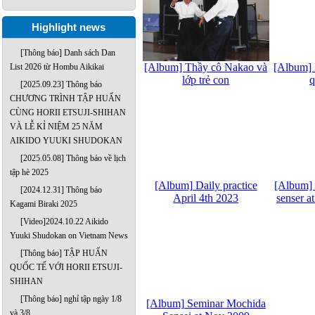
Highlight news
[Thông báo] Danh sách Dan
[Album] Thầy cô Nakao và
[Album] 
List 2026 từ Hombu Aikikai
lớp trẻ con
q
[2025.09.23] Thông báo
CHƯƠNG TRÌNH TẬP HUẤN
CÙNG HORII ETSUJI-SHIHAN
VÀ LỄ KỈ NIỆM 25 NĂM
AIKIDO YUUKI SHUDOKAN
[2025.05.08] Thông báo về lịch
tập hè 2025
[Album] Daily practice
[Album]
[2024.12.31] Thông báo
April 4th 2023
senser a
Kagami Biraki 2025
[Video]2024.10.22 Aikido
Yuuki Shudokan on Vietnam News
[Thông báo] TẬP HUẤN
QUỐC TẾ VỚI HORII ETSUJI-
SHIHAN
[Thông báo] nghỉ tập ngày 1/8
[Album] Seminar Mochida
và 3/8