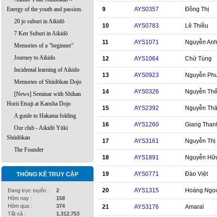
9
AYS0357
Đồng Thị
Energy of the youth and passion.
20 jo suburi in Aikidō
10
AYS0783
Lê Thiều
7 Ken Suburi in Aikidō
11
AYS1071
Nguyễn An
Memories of a "beginner"
Journey to Aikido
12
AYS1064
Chử Tùng
Incidental learning of Aikido
13
AYS0923
Nguyễn Ph
Memories of Shūdōkan Dojo
14
AYS0326
Nguyễn Th
[News] Seminar with Shihan
Horii Etsuji at Kansha Dojo
15
AYS2392
Nguyễn Thá
A guide to Hakama folding
16
AYS1260
Giang Than
Our club - Aikidō Yūki
Shūdōkan
17
AYS3161
Nguyễn Thị
The Founder
18
AYS1891
Nguyễn Hữ
19
AYS0771
Đào Việt
THỐNG KÊ TRUY CẬP
20
AYS1315
Hoàng Ngọ
Đang trực tuyến :
2
Hôm nay :
158
Hôm qua :
374
21
AYS3176
Amaral
Tất cả :
1.312.753