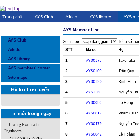
Trang chủ
AYS Club
Aikidō
AYS library
AYS me
AYS Member List
DANH MỤC THÔNG TIN
AYS Club
Xem theo :
Tổng số thàn
Aikidō
STT
Mã số
Họ
AYS library
1
AYS0177
Takenaka
AYS members' corner
2
AYS0109
Trần Quý
Site maps
3
AYS0120
Đinh Minh
Hỗ trợ trực tuyến
4
AYS1133
Nguyễn Thị
5
AYS0092
Lê Hồng
Tin mới trong ngày
6
AYS0012
Phạm Quan
7
AYS0479
Nguyễn Tr
Grading Examination -
Regulations
8
AYS0042
Lê Hoàng
Aikidō Yūki Shūdōkan –