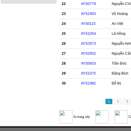
22
AYS0779
Nguyễn Chí
23
AYS1903
Vũ Hoàng
24
AYS0115
An Việt
25
AYS1054
Lã Hồng
26
AYS2973
Nguyễn An
27
AYS2932
Nguyễn Cẩ
28
AYS0933
Trần Đức
29
AYS1075
Đặng Bích
30
AYS1982
Đỗ thị
1
2
3
In trang này
G