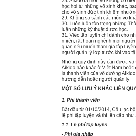
28. Aikido là môn võ không có điểm
học hỏi từ những võ sinh khác, ba
cho võ sinh đức tinh khiêm nhườn
29. Không so sánh các môn võ khá
30. Luôn luôn tôn trọng những Thà
luận những kỹ thuật được học.
31. Việc tập luyện chỉ dành cho n
nhiên, rất hoan nghênh mọi người 
quan nếu muốn tham gia tập luyệ
người quản lý lớp trước khi vào tậ
Những quy định này cần được võ si
Aikido nào khác ở Việt Nam hoặc 
là thành viên của võ đường Aikido
hướng dẫn hoặc người quản lý.
MỘT SỐ LƯU Ý KHÁC LIÊN QU
1. Phí thành viên
Bắt đầu từ 01/10/2014, Câu lạc bộ
lệ phí tập luyện và thi lên cấp như
1.1. Lệ phí tập luyện
- Phí gia nhập