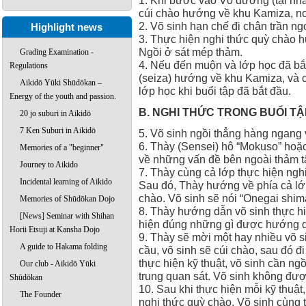
cúi chào hướng về khu Kamiza, nơ
2. Võ sinh hạn chế đi chân trần ng
Highlight news
3. Thực hiện nghi thức quỳ chào 
Ngồi ở sát mép thảm.
Grading Examination -
4. Nếu đến muộn và lớp học đã bắt
Regulations
(seiza) hướng về khu Kamiza, và
Aikidō Yūki Shūdōkan –
lớp học khi buổi tập đã bắt đầu.
Energy of the youth and passion.
B. NGHI THỨC TRONG BUỔI TẬ
20 jo suburi in Aikidō
7 Ken Suburi in Aikidō
5. Võ sinh ngồi thẳng hàng ngang 
6. Thày (Sensei) hô “Mokuso” hoặc 
Memories of a "beginner"
về những vấn đề bên ngoài thảm tậ
Journey to Aikido
7. Thày cùng cả lớp thực hiện ng
Incidental learning of Aikido
Sau đó, Thày hướng về phía cả lớp
chào. Võ sinh sẽ nói “Onegai shimas
Memories of Shūdōkan Dojo
8. Thày hướng dẫn võ sinh thực hi
[News] Seminar with Shihan
hiện đúng những gì được hướng dẫ
Horii Etsuji at Kansha Dojo
9. Thày sẽ mời một hay nhiều võ s
A guide to Hakama folding
cầu, võ sinh sẽ cúi chào, sau đó đ
thực hiện kỹ thuật, võ sinh cần ngồ
Our club - Aikidō Yūki
trung quan sát. Võ sinh không đư
Shūdōkan
10. Sau khi thực hiện mỗi kỹ thuật,
The Founder
nghi thức quỳ chào. Võ sinh cùng 