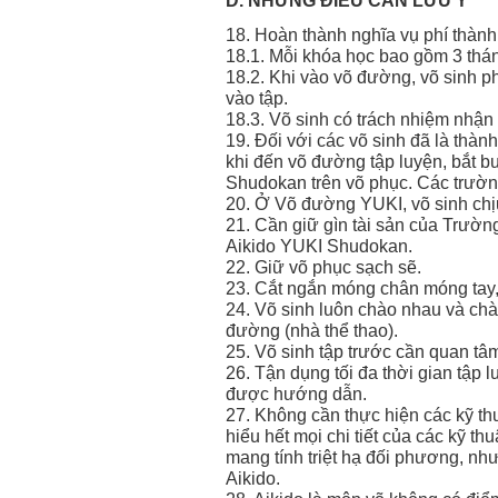
18. Hoàn thành nghĩa vụ phí thành
18.1. Mỗi khóa học bao gồm 3 thá
18.2. Khi vào võ đường, võ sinh ph
vào tập.
18.3. Võ sinh có trách nhiệm nhận 
19. Đối với các võ sinh đã là thà
khi đến võ đường tập luyện, bắt b
Shudokan trên võ phục. Các trường
20. Ở Võ đường YUKI, võ sinh chịu
21. Cần giữ gìn tài sản của Trườ
Aikido YUKI Shudokan.
22. Giữ võ phục sạch sẽ.
23. Cắt ngắn móng chân móng tay, 
24. Võ sinh luôn chào nhau và c
đường (nhà thể thao).
25. Võ sinh tập trước cần quan tâm
26. Tận dụng tối đa thời gian tập 
được hướng dẫn.
27. Không cần thực hiện các kỹ th
hiểu hết mọi chi tiết của các kỹ t
mang tính triệt hạ đối phương, nh
Aikido.