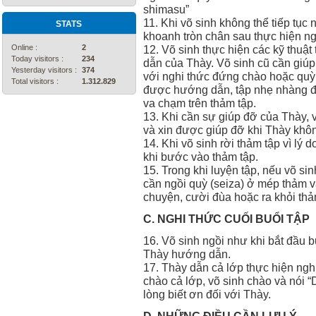
shimasu”
11. Khi võ sinh không thể tiếp tục 
STATS
khoanh tròn chân sau thực hiện n
12. Võ sinh thực hiện các kỹ thuậ
Online :
2
Today visitors :
234
dẫn của Thày. Võ sinh cũ cần giú
Yesterday visitors :
374
với nghi thức đứng chào hoặc quỳ 
Total visitors :
1.312.829
được hướng dẫn, tập nhẹ nhàng để
va chạm trên thảm tập.
13. Khi cần sự giúp đỡ của Thày, v
và xin được giúp đỡ khi Thày khôn
14. Khi võ sinh rời thảm tập vì lý
khi bước vào thảm tập.
15. Trong khi luyện tập, nếu võ s
cần ngồi quỳ (seiza) ở mép thảm v
chuyện, cười đùa hoặc ra khỏi thả
C. NGHI THỨC CUỐI BUỔI TẬP
16. Võ sinh ngồi như khi bắt đầu bu
Thày hướng dẫn.
17. Thày dẫn cả lớp thực hiện ng
chào cả lớp, võ sinh chào và nói 
lòng biết ơn đối với Thày.
D. NHỮNG ĐIỀU CẦN LƯU Ý