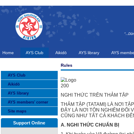
Home
AYS Club
Aikidō
AYS library
AYS member
Rules
CATEGORIES
AYS Club
Aikidō
AYS library
NGHI THỨC TRÊN THẢM TẬP
AYS members' corner
THẢM TẬP (TATAMI) LÀ NƠI TẬ
ĐÂY LÀ NƠI TÔN NGHIÊM ĐỐI V
Site maps
CŨNG NHƯ TẤT CẢ KHÁCH ĐẾN
Support Online
A. NGHI THỨC CHUẨN BỊ
1. Khi bước vào Võ đường (tại nh