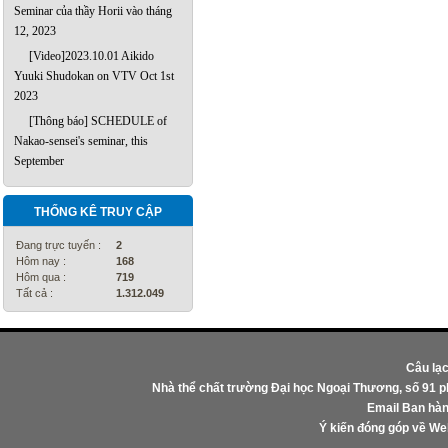
Seminar của thầy Horii vào tháng
12, 2023
[Video]2023.10.01 Aikido
Yuuki Shudokan on VTV Oct 1st
2023
[Thông báo] SCHEDULE of
Nakao-sensei's seminar, this
September
THỐNG KÊ TRUY CẬP
Đang trực tuyến :
2
Hôm nay :
168
Hôm qua :
719
Tất cả :
1.312.049
Câu lạ
Nhà thể chất trường Đại học Ngoại Thương, số 91 
Email Ban hàn
Ý kiến đóng góp về W