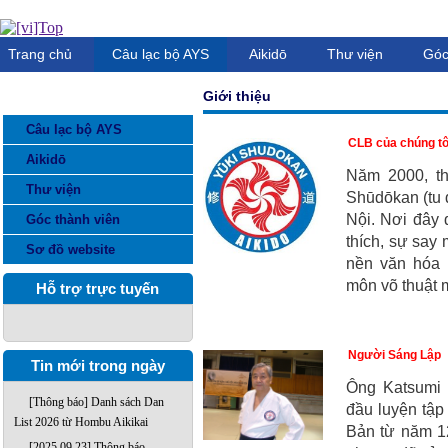
Trang chủ
Câu lạc bộ AYS
Aikidō
Thư viện
Góc
Giới thiệu
DANH MỤC THÔNG TIN
Câu lạc bộ AYS
CLB của chúng tô
Aikidō
Năm 2000, th
Thư viện
Shūdōkan (tu đ
Nội. Nơi đây 
Góc thành viên
thích, sự say
Sơ đồ website
nền văn hóa 
môn võ thuật m
Hỗ trợ trực tuyến
Người Sáng Lập
Tin mới trong ngày
Ông Katsumi 
[Thông báo] Danh sách Dan
đầu luyện tập
List 2026 từ Hombu Aikikai
Bản từ năm 12
[2025.09.23] Thông báo