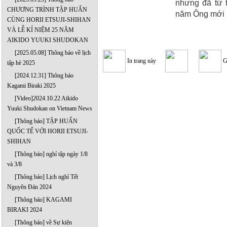
nhưng đã tử 
CHƯƠNG TRÌNH TẬP HUẤN
năm Ông mới 5
CÙNG HORII ETSUJI-SHIHAN
VÀ LỄ KỈ NIỆM 25 NĂM
AIKIDO YUUKI SHUDOKAN
[2025.05.08] Thông báo về lịch
In trang này
G
tập hè 2025
[2024.12.31] Thông báo
Kagami Biraki 2025
[Video]2024.10.22 Aikido
Yuuki Shudokan on Vietnam News
[Thông báo] TẬP HUẤN
QUỐC TẾ VỚI HORII ETSUJI-
SHIHAN
[Thông báo] nghỉ tập ngày 1/8
và 3/8
[Thông báo] Lịch nghỉ Tết
Nguyên Đán 2024
[Thông báo] KAGAMI
BIRAKI 2024
[Thông báo] về Sự kiện