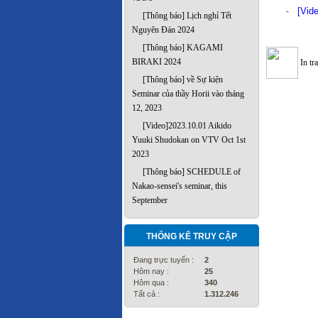
[Vid
-
[Thông báo] Lịch nghỉ Tết
Nguyên Đán 2024
[Thông báo] KAGAMI
BIRAKI 2024
In tr
[Thông báo] về Sự kiện
Seminar của thầy Horii vào tháng
12, 2023
[Video]2023.10.01 Aikido
Yuuki Shudokan on VTV Oct 1st
2023
[Thông báo] SCHEDULE of
Nakao-sensei's seminar, this
September
THỐNG KÊ TRUY CẬP
Đang trực tuyến :
2
Hôm nay :
25
Hôm qua :
340
Tất cả :
1.312.246