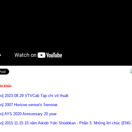
in khác
eo] 2023.08.29 VTVCab Tạp chí võ thuật
eo] 2007 Horizoe sensei's Seminar
eo] AYS 2020 Anniversary 20 year
eo] 2015.11.15 15 năm Aikidō Yūki Shūdōkan - Phần 3: Những lời chúc (ENG