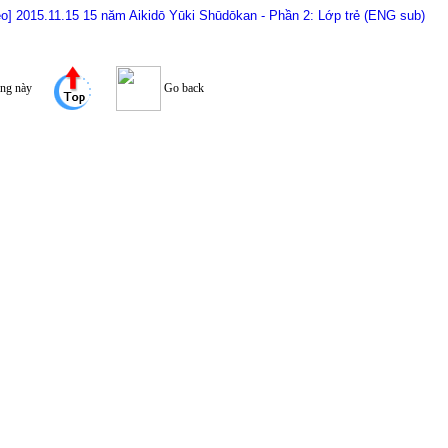
eo] 2015.11.15 15 năm Aikidō Yūki Shūdōkan - Phần 2: Lớp trẻ (ENG sub)
ang này
Go back