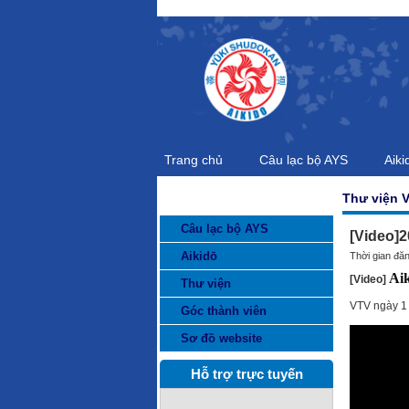
Trang chủ
Câu lạc bộ AYS
Aiki
Thư viện 
DANH MỤC THÔNG TIN
Câu lạc bộ AYS
[Video]2
Aikidō
Thời gian đă
Ai
[Video]
Thư viện
VTV ngày 1
Góc thành viên
Sơ đồ website
Hỗ trợ trực tuyến