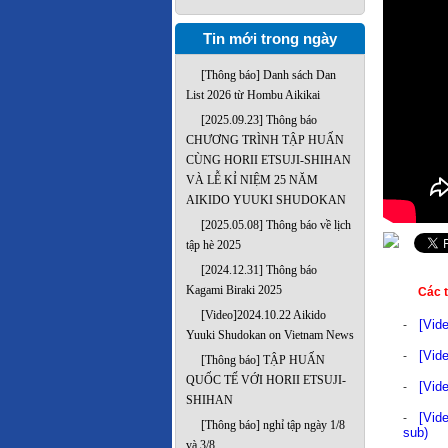
Tin mới trong ngày
[Thông báo] Danh sách Dan
List 2026 từ Hombu Aikikai
[2025.09.23] Thông báo
CHƯƠNG TRÌNH TẬP HUẤN
CÙNG HORII ETSUJI-SHIHAN
VÀ LỄ KỈ NIỆM 25 NĂM
AIKIDO YUUKI SHUDOKAN
[2025.05.08] Thông báo về lịch
tập hè 2025
[2024.12.31] Thông báo
Kagami Biraki 2025
Các t
[Video]2024.10.22 Aikido
[Vid
-
Yuuki Shudokan on Vietnam News
[Vid
-
[Thông báo] TẬP HUẤN
QUỐC TẾ VỚI HORII ETSUJI-
[Vid
-
SHIHAN
[Vid
-
[Thông báo] nghỉ tập ngày 1/8
sub)
và 3/8