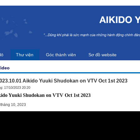
dō
Thư viện
Góc thành viên
Sơ đồ website
Video
023.10.01 Aikido Yuuki Shudokan on VTV Oct 1st 2023
ng: 17/10/2023 20:20
kido Yuuki Shudokan on VTV Oct 1st 2023
 tháng 10, 2023