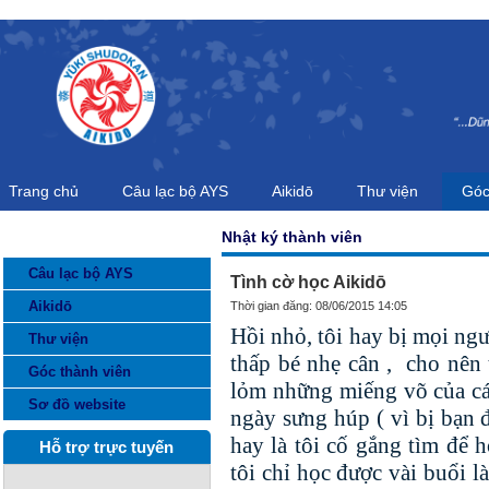
Trang chủ
Câu lạc bộ AYS
Aikidō
Thư viện
Góc
Nhật ký thành viên
DANH MỤC THÔNG TIN
Câu lạc bộ AYS
Tình cờ học Aikidō
Aikidō
Thời gian đăng: 08/06/2015 14:05
Hồi nhỏ, tôi hay bị mọi ngườ
Thư viện
thấp bé nhẹ cân , cho nên t
Góc thành viên
lỏm những miếng võ của các
Sơ đồ website
ngày sưng húp ( vì bị bạn 
hay là tôi cố gắng tìm để 
Hỗ trợ trực tuyến
tôi chỉ học được vài buổi l