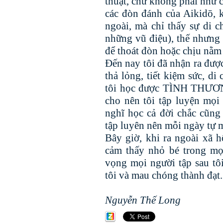
thuật, chứ không phải như c
các đòn đánh của Aikidō, 
ngoài, mà chỉ thấy sự di c
những vũ điệu), thế nhưng
để thoát đòn hoặc chịu nằm
Đến nay tôi đã nhận ra được
thả lỏng, tiết kiệm sức, di
tôi học được TÌNH THƯƠN
cho nên tôi tập luyện mọi
nghĩ học cả đời chắc cũn
tập luyên nên mỗi ngày tự 
Bây giờ, khi ra ngoài xã h
cảm thấy nhỏ bé trong mọ
vọng mọi người tập sau tô
tôi và mau chóng thành đạt.
Nguyễn Thế Long