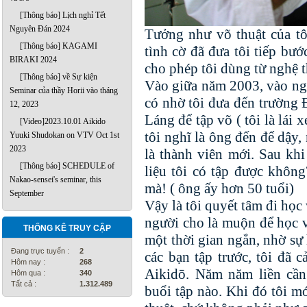
[Thông báo] Lịch nghỉ Tết
Nguyên Đán 2024
Tưởng như võ thuật của tô
[Thông báo] KAGAMI
tình cờ đã đưa tôi tiếp bư
BIRAKI 2024
cho phép tôi dùng từ nghệ t
[Thông báo] về Sự kiện
Vào giữa năm 2003, vào ngà
Seminar của thầy Horii vào tháng
có nhờ tôi đưa đến trường
12, 2023
Láng để tập võ ( tôi là lái
[Video]2023.10.01 Aikido
tôi nghĩ là ông đến để dậy,
Yuuki Shudokan on VTV Oct 1st
2023
là thành viên mới. Sau khi 
[Thông báo] SCHEDULE of
liệu tôi có tập được không
Nakao-sensei's seminar, this
mà! ( ông ấy hơn 50 tuổi)
September
Vậy là tôi quyết tâm đi học 
người cho là muộn để học v
THỐNG KÊ TRUY CẬP
một thời gian ngắn, nhờ sự 
Đang trực tuyến :
2
các bạn tập trước, tôi đã
Hôm nay :
268
Aikidō. Năm năm liền cầ
Hôm qua :
340
Tất cả :
1.312.489
buổi tập nào. Khi đó tôi m