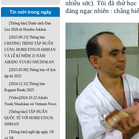
nhiều sức). Tôi đã thử học 
đáng ngạc nhiên : chẳng biết
Tin mới trong ngày
[Thông báo] Danh sách Dan
List 2026 từ Hombu Aikikai
[2025.09.23] Thông báo
CHƯƠNG TRÌNH TẬP HUẤN
CÙNG HORII ETSUJI-SHIHAN
VÀ LỄ KỈ NIỆM 25 NĂM
AIKIDO YUUKI SHUDOKAN
[2025.05.08] Thông báo về lịch
tập hè 2025
[2024.12.31] Thông báo
Kagami Biraki 2025
[Video]2024.10.22 Aikido
Yuuki Shudokan on Vietnam News
[Thông báo] TẬP HUẤN
QUỐC TẾ VỚI HORII ETSUJI-
SHIHAN
[Thông báo] nghỉ tập ngày 1/8
và 3/8