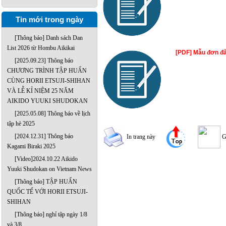
Tin mới trong ngày
[Thông báo] Danh sách Dan
List 2026 từ Hombu Aikikai
[PDF] Mẫu đơn đă
[2025.09.23] Thông báo
CHƯƠNG TRÌNH TẬP HUẤN
CÙNG HORII ETSUJI-SHIHAN
VÀ LỄ KỈ NIỆM 25 NĂM
AIKIDO YUUKI SHUDOKAN
[2025.05.08] Thông báo về lịch
tập hè 2025
[2024.12.31] Thông báo
In trang này
G
Kagami Biraki 2025
[Video]2024.10.22 Aikido
Yuuki Shudokan on Vietnam News
[Thông báo] TẬP HUẤN
QUỐC TẾ VỚI HORII ETSUJI-
SHIHAN
[Thông báo] nghỉ tập ngày 1/8
và 3/8