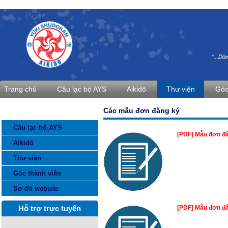
Trang chủ
Câu lạc bộ AYS
Aikidō
Thư viện
Góc
Các mẫu đơn đăng ký
DANH MỤC THÔNG TIN
Câu lạc bộ AYS
[PDF] Mẫu đơn đă
Aikidō
Thư viện
Góc thành viên
Sơ đồ website
Hỗ trợ trực tuyến
[PDF] Mẫu đơn đă