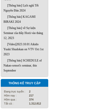
[Thông báo] Lịch nghỉ Tết
Nguyên Đán 2024
[Thông báo] KAGAMI
BIRAKI 2024
[Thông báo] về Sự kiện
Seminar của thầy Horii vào tháng
12, 2023
[Video]2023.10.01 Aikido
Yuuki Shudokan on VTV Oct 1st
2023
[Thông báo] SCHEDULE of
Nakao-sensei's seminar, this
September
THỐNG KÊ TRUY CẬP
Đang trực tuyến :
2
Hôm nay :
217
Hôm qua :
374
Tất cả :
1.312.812