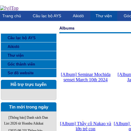
Trang chủ
Câu lạc bộ AYS
Aikidō
Thư viện
Góc
Albums
DANH MỤC THÔNG TIN
Câu lạc bộ AYS
Aikidō
Thư viện
Góc thành viên
Sơ đồ website
[Album] Seminar Mochida
[Album
sensei March 10th 2024
J
Hỗ trợ trực tuyến
Tin mới trong ngày
[Thông báo] Danh sách Dan
[Album] Thầy cô Nakao và
[Album] 
List 2026 từ Hombu Aikikai
lớp trẻ con
q
[2025.09.23] Thông báo