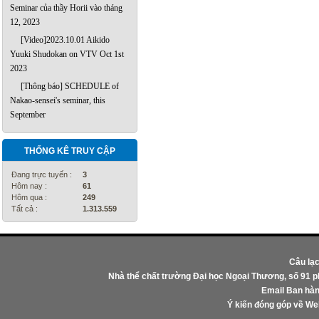
Seminar của thầy Horii vào tháng
12, 2023
[Video]2023.10.01 Aikido
Yuuki Shudokan on VTV Oct 1st
2023
[Thông báo] SCHEDULE of
Nakao-sensei's seminar, this
September
THỐNG KÊ TRUY CẬP
Đang trực tuyến :
3
Hôm nay :
61
Hôm qua :
249
Tất cả :
1.313.559
Câu lạ
Nhà thể chất trường Đại học Ngoại Thương, số 91 
Email Ban hàn
Ý kiến đóng góp về W