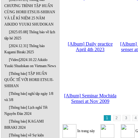
CHƯƠNG TRÌNH TẬP HUẤN
CÙNG HORII ETSUJI-SHIHAN
VÀ LỄ KỈ NIỆM 25 NĂM
AIKIDO YUUKI SHUDOKAN
[2025.05.08] Thông báo về lịch
tập hè 2025
[Album] Daily practice
[Album]
[2024.12.31] Thông báo
April 4th 2023
senser a
Kagami Biraki 2025
[Video]2024.10.22 Aikido
Yuuki Shudokan on Vietnam News
[Thông báo] TẬP HUẤN
QUỐC TẾ VỚI HORII ETSUJI-
SHIHAN
[Thông báo] nghỉ tập ngày 1/8
[Album] Seminar Mochida
và 3/8
Sensei at Nov 2009
[Thông báo] Lịch nghỉ Tết
Nguyên Đán 2024
1
2
3
4
[Thông báo] KAGAMI
BIRAKI 2024
In trang này
G
[Thông báo] về Sự kiện