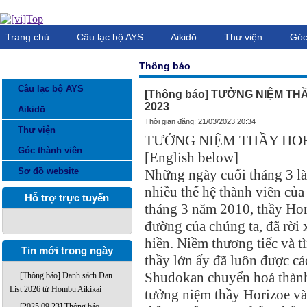
Trang chủ
Câu lạc bộ AYS
Aikidō
Thư viện
Góc
Thông báo
DANH MỤC THÔNG TIN
Câu lạc bộ AYS
[Thông báo] TƯỞNG NIỆM THẦ
2023
Aikidō
Thời gian đăng: 21/03/2023 20:34
Thư viện
TƯỞNG NIỆM THẦY HO
Góc thành viên
[English below]
Sơ đồ website
Những ngày cuối tháng 3 là
nhiều thế hệ thành viên củ
Hỗ trợ trực tuyến
tháng 3 năm 2010, thầy Hor
đường của chúng ta, đã rời 
hiền. Niềm thương tiếc và 
Tin mới trong ngày
thầy lớn ấy đã luôn được c
Shudokan chuyển hoá thành
[Thông báo] Danh sách Dan
List 2026 từ Hombu Aikikai
tưởng niệm thầy Horizoe và
[2025.09.23] Thông báo