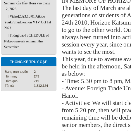
IN MEMORY OF HORIZO
Seminar của thầy Horii vào tháng
The last day of March are 
12, 2023
generations of students of
[Video]2023.10.01 Aikido
24th 2010, Horizoe Katsumi-
Yuuki Shudokan on VTV Oct 1st
2023
to go to the other world. O
[Thông báo] SCHEDULE of
always been turned into act
Nakao-sensei's seminar, this
session every year, since o
September
wants to see the most.
This year, due to avenue ava
THỐNG KÊ TRUY CẬP
be held in the afternoon, S
Đang trực tuyến :
2
as below:
Hôm nay :
243
- Time: 5.30 pm to 8 pm, M
Hôm qua :
719
Tất cả :
1.312.124
- Avenue: Foreign Trade Uni
Hanoi.
- Activities: We will start c
from 5.20 pm, then will pra
remaining time will be dedi
senior members, the direct s