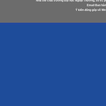
Nhà thể chất trường Đại học Ngoại Thương, số 91 
Email Ban hàn
Ý kiến đóng góp về W