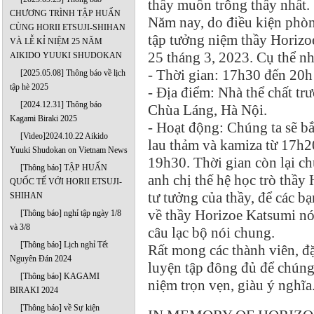
thầy muốn trông thấy nhất.
CHƯƠNG TRÌNH TẬP HUẤN
Năm nay, do điều kiện phòng
CÙNG HORII ETSUJI-SHIHAN
tập tưởng niệm thầy Horizo
VÀ LỄ KỈ NIỆM 25 NĂM
25 tháng 3, 2023. Cụ thể nh
AIKIDO YUUKI SHUDOKAN
- Thời gian: 17h30 đến 20h
[2025.05.08] Thông báo về lịch
tập hè 2025
- Địa điểm: Nhà thể chất tr
[2024.12.31] Thông báo
Chùa Láng, Hà Nội.
Kagami Biraki 2025
- Hoạt động: Chúng ta sẽ b
[Video]2024.10.22 Aikido
lau thảm và kamiza từ 17h20
Yuuki Shudokan on Vietnam News
19h30. Thời gian còn lại ch
[Thông báo] TẬP HUẤN
anh chị thế hệ học trò thầy
QUỐC TẾ VỚI HORII ETSUJI-
tư tưởng của thầy, để các b
SHIHAN
về thầy Horizoe Katsumi nói
[Thông báo] nghỉ tập ngày 1/8
và 3/8
câu lạc bộ nói chung.
[Thông báo] Lịch nghỉ Tết
Rất mong các thành viên, đặ
Nguyên Đán 2024
luyện tập đông đủ để chúng 
[Thông báo] KAGAMI
niệm trọn vẹn, giàu ý nghĩa
BIRAKI 2024
[Thông báo] về Sự kiện