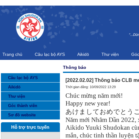
Trang chủ
Câu lạc bộ AYS
Aikidō
Thư viện
Góc
Thông báo
DANH MỤC THÔNG TIN
Câu lạc bộ AYS
[2022.02.02] Thông báo CLB mở
Aikidō
Thời gian đăng: 10/09/2022 13:29
Chúc mừng năm mới!
Thư viện
Happy new year!
Góc thành viên
あけましておめでとう
Sơ đồ website
Năm mới Nhâm Dần 2022, xi
Aikido Yuuki Shudokan cùn
Hỗ trợ trực tuyến
mắn, chúc tinh thần luyện 