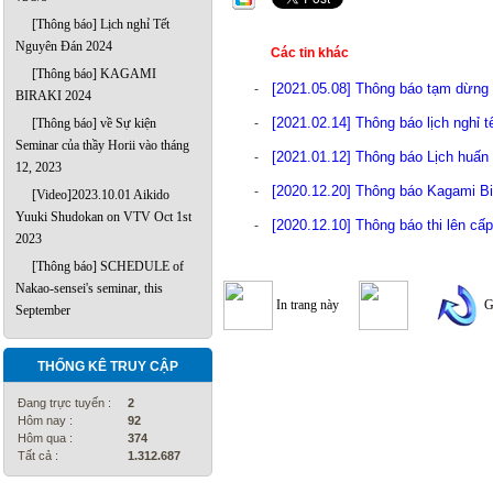
[Thông báo] Lịch nghỉ Tết
Nguyên Đán 2024
Các tin khác
[Thông báo] KAGAMI
[2021.05.08] Thông báo tạm dừng 
-
BIRAKI 2024
[2021.02.14] Thông báo lịch nghỉ 
-
[Thông báo] về Sự kiện
Seminar của thầy Horii vào tháng
[2021.01.12] Thông báo Lịch huấn
-
12, 2023
[2020.12.20] Thông báo Kagami Bi
-
[Video]2023.10.01 Aikido
Yuuki Shudokan on VTV Oct 1st
[2020.12.10] Thông báo thi lên cấ
-
2023
[Thông báo] SCHEDULE of
Nakao-sensei's seminar, this
In trang này
G
September
THỐNG KÊ TRUY CẬP
Đang trực tuyến :
2
Hôm nay :
92
Hôm qua :
374
Tất cả :
1.312.687