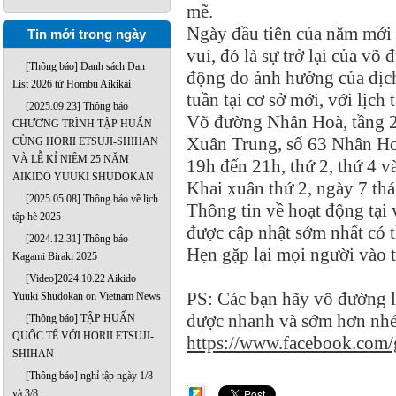
mẽ.
Ngày đầu tiên của năm mới â
Tin mới trong ngày
vui, đó là sự trở lại của v
[Thông báo] Danh sách Dan
động do ảnh hưởng của dịch
List 2026 từ Hombu Aikikai
tuần tại cơ sở mới, với lịch
[2025.09.23] Thông báo
Võ đường Nhân Hoà, tầng 
CHƯƠNG TRÌNH TẬP HUẤN
Xuân Trung, số 63 Nhân Ho
CÙNG HORII ETSUJI-SHIHAN
VÀ LỄ KỈ NIỆM 25 NĂM
19h đến 21h, thứ 2, thứ 4 v
AIKIDO YUUKI SHUDOKAN
Khai xuân thứ 2, ngày 7 th
[2025.05.08] Thông báo về lịch
Thông tin về hoạt động tại
tập hè 2025
được cập nhật sớm nhất có t
[2024.12.31] Thông báo
Hẹn gặp lại mọi người vào t
Kagami Biraki 2025
[Video]2024.10.22 Aikido
PS: Các bạn hãy vô đường li
Yuuki Shudokan on Vietnam News
được nhanh và sớm hơn nh
[Thông báo] TẬP HUẤN
QUỐC TẾ VỚI HORII ETSUJI-
https://www.facebook.com
SHIHAN
[Thông báo] nghỉ tập ngày 1/8
và 3/8