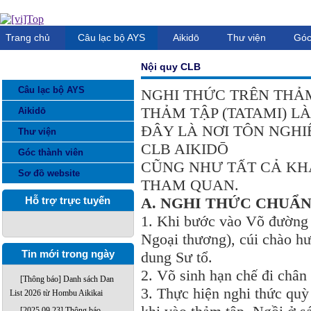
Trang chủ
Câu lạc bộ AYS
Aikidō
Thư viện
Góc
Nội quy CLB
DANH MỤC THÔNG TIN
Câu lạc bộ AYS
NGHI THỨC TRÊN THẢ
THẢM TẬP (TATAMI) LÀ
Aikidō
ĐÂY LÀ NƠI TÔN NGHI
Thư viện
CLB AIKIDŌ
Góc thành viên
CŨNG NHƯ TẤT CẢ KH
Sơ đồ website
THAM QUAN.
Hỗ trợ trực tuyến
A. NGHI THỨC CHUẨN
1. Khi bước vào Võ đường 
Ngoại thương), cúi chào h
Tin mới trong ngày
dung Sư tổ.
2. Võ sinh hạn chế đi chân 
[Thông báo] Danh sách Dan
3. Thực hiện nghi thức qu
List 2026 từ Hombu Aikikai
[2025.09.23] Thông báo