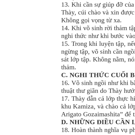
13. Khi cần sự giúp đỡ của
Thày, cúi chào và xin được
Không gọi vọng từ xa.
14. Khi võ sinh rời thảm tậ
nghi thức như khi bước vào
15. Trong khi luyện tập, n
ngừng tập, võ sinh cần ngồ
sát lớp tập. Không nằm, nó
thảm.
C. NGHI THỨC CUỐI 
16. Võ sinh ngồi như khi bắ
thuật thư giãn do Thày hướ
17. Thày dẫn cả lớp thực h
khu Kamiza, và chào cả lớ
Arigato Gozaimashita” để t
D. NHỮNG ĐIỀU CẦN 
18. Hoàn thành nghĩa vụ ph