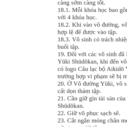
càng sớm càng tốt.
18.1. Mỗi khóa học bao gồ
với 4 khóa học.
18.2. Khi vào võ đường, võ 
hợp lệ để được vào tập.
18.3. Võ sinh có trách nhiệ
buổi tập.
19. Đối với các võ sinh đã 
Yūki Shūdōkan, khi đến võ 
có logo Câu lạc bộ Aikidō
trường hợp vi phạm sẽ bị m
20. Ở Võ đường Yūki, võ si
cất dọn thảm tập.
21. Cần giữ gìn tài sản củ
Shūdōkan.
22. Giữ võ phục sạch sẽ.
23. Cắt ngắn móng chân mó