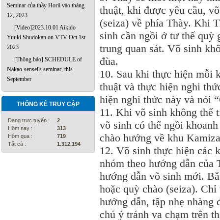
Seminar của thầy Horii vào tháng
thuật, khi được yêu cầu, võ
12, 2023
(seiza) về phía Thày. Khi T
[Video]2023.10.01 Aikido
sinh cần ngồi ở tư thế quỳ 
Yuuki Shudokan on VTV Oct 1st
trung quan sát. Võ sinh kh
2023
đùa.
[Thông báo] SCHEDULE of
Nakao-sensei's seminar, this
10. Sau khi thực hiện mỗi k
September
thuật và thực hiện nghi th
hiện nghi thức này và nói
THỐNG KÊ TRUY CẬP
11. Khi võ sinh không thể t
Đang trực tuyến :
2
võ sinh có thể ngồi khoanh
Hôm nay :
313
chào hướng về khu Kamiza
Hôm qua :
719
Tất cả :
1.312.194
12. Võ sinh thực hiện các 
nhóm theo hướng dẫn của T
hướng dẫn võ sinh mới. Bắt
hoặc quỳ chào (seiza). Chỉ
hướng dẫn, tập nhẹ nhàng 
chú ý tránh va chạm trên t