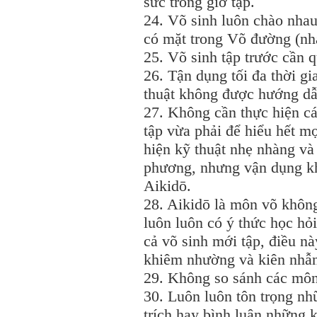
sức trong giờ tập.
24. Võ sinh luôn chào nha
có mặt trong Võ đường (nhà
25. Võ sinh tập trước cần 
26. Tận dụng tối đa thời g
thuật không được hướng dẫ
27. Không cần thực hiện cá
tập vừa phải để hiểu hết mọ
hiện kỹ thuật nhẹ nhàng và 
phương, nhưng vận dụng kh
Aikidō.
28. Aikidō là môn võ không
luôn luôn có ý thức học hỏ
cả võ sinh mới tập, điều nà
khiêm nhường và kiên nhẫ
29. Không so sánh các môn
30. Luôn luôn tôn trọng n
trích hay bình luận những 