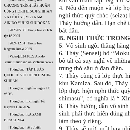
khi vào thảm tập. Ngồi ở s
CHƯƠNG TRÌNH TẬP HUẤN
4. Nếu đến muộn và lớp học
CÙNG HORII ETSUJI-SHIHAN
nghi thức quỳ chào (seiza
VÀ LỄ KỈ NIỆM 25 NĂM
Thày hướng dẫn. Hạn chế th
AIKIDO YUUKI SHUDOKAN
bắt đầu.
[2025.05.08] Thông báo về lịch
tập hè 2025
B. NGHI THỨC TRONG
[2024.12.31] Thông báo
5. Võ sinh ngồi thẳng hàng
Kagami Biraki 2025
6. Thày (Sensei) hô “Mokus
[Video]2024.10.22 Aikido
bỏ tất cả suy nghĩ về nhữn
Yuuki Shudokan on Vietnam News
trung thở sâu ở đan điền.
[Thông báo] TẬP HUẤN
7. Thày cùng cả lớp thực h
QUỐC TẾ VỚI HORII ETSUJI-
SHIHAN
khu Kamiza. Sau đó, Thày 
[Thông báo] nghỉ tập ngày 1/8
lớp thực hiện nghi thức qu
và 3/8
shimasu”, có nghĩa là “ Xin
[Thông báo] Lịch nghỉ Tết
8. Thày hướng dẫn võ sinh 
Nguyên Đán 2024
sinh phải thực hiện đúng 
[Thông báo] KAGAMI
làm theo ý riêng.
BIRAKI 2024
9. Thày sẽ mời một hay nhi
[Thông báo] về Sự kiện