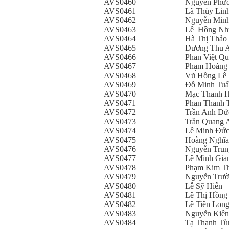
AVS0460
Nguyễn Phư
AVS0461
Lã Thùy Lin
AVS0462
Nguyễn Min
AVS0463
Lê Hồng Nh
AVS0464
Hà Thị Thảo
AVS0465
Dương Thu 
AVS0466
Phan Việt Q
AVS0467
Phạm Hoàng
AVS0468
Vũ Hồng Lê
AVS0469
Đỗ Minh Tu
AVS0470
Mạc Thanh 
AVS0471
Phan Thanh 
AVS0472
Trần Anh Đứ
AVS0473
Trần Quang 
AVS0474
Lê Minh Đứ
AVS0475
Hoàng Nghĩa
AVS0476
Nguyễn Trun
AVS0477
Lê Minh Gia
AVS0478
Phạm Kim T
AVS0479
Nguyễn Trườ
AVS0480
Lê Sỹ Hiển
AVS0481
Lê Thị Hồng
AVS0482
Lê Tiên Lon
AVS0483
Nguyễn Kiên
AVS0484
Tạ Thanh Tù