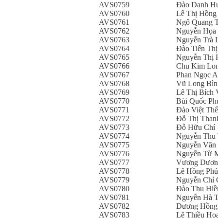
AVS0759
Đào Danh H
AVS0760
Lê Thị Hồng
AVS0761
Ngô Quang 
AVS0762
Nguyễn Họa
AVS0763
Nguyễn Trà 
AVS0764
Đào Tiến Th
AVS0765
Nguyễn Thị 
AVS0766
Chu Kim Lo
AVS0767
Phan Ngọc 
AVS0768
Vũ Long Bìn
AVS0769
Lê Thị Bích
AVS0770
Bùi Quốc Ph
AVS0771
Đào Việt Thế
AVS0772
Đỗ Thị Than
AVS0773
Đỗ Hữu Chí
AVS0774
Nguyễn Thu 
AVS0775
Nguyễn Văn
AVS0776
Nguyễn Từ M
AVS0777
Vương Dươn
AVS0778
Lê Hồng Phú
AVS0779
Nguyễn Chí 
AVS0780
Đào Thu Hiề
AVS0781
Nguyễn Hà 
AVS0782
Dương Hồng
AVS0783
Lê Thiều Ho