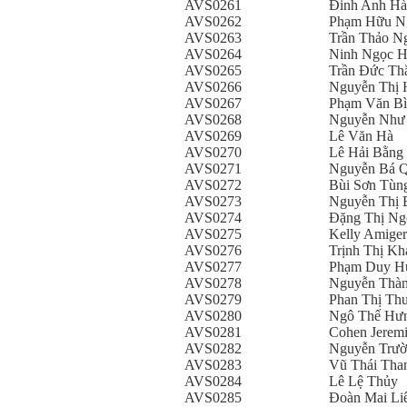
AVS0261
Đinh Anh H
AVS0262
Phạm Hữu N
AVS0263
Trần Thảo N
AVS0264
Ninh Ngọc H
AVS0265
Trần Đức Th
AVS0266
Nguyễn Thị 
AVS0267
Phạm Văn B
AVS0268
Nguyễn Như
AVS0269
Lê Văn Hà
AVS0270
Lê Hải Bằng
AVS0271
Nguyễn Bá 
AVS0272
Bùi Sơn Tùn
AVS0273
Nguyễn Thị 
AVS0274
Đặng Thị Ng
AVS0275
Kelly Amiger
AVS0276
Trịnh Thị Kh
AVS0277
Phạm Duy H
AVS0278
Nguyễn Thàn
AVS0279
Phan Thị Th
AVS0280
Ngô Thế Hư
AVS0281
Cohen Jerem
AVS0282
Nguyễn Trườ
AVS0283
Vũ Thái Tha
AVS0284
Lê Lệ Thủy
AVS0285
Đoàn Mai Li