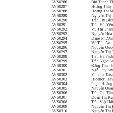
AVS0286
Bùi Thanh T
AVS0287
Hoàng Thúy
AVS0288
Hoàng Thị 
AVS0289
Nguyễn Thị 
AVS0290
Trần Thị Bíc
AVS0291
Trần Hải Yến
AVS0292
Vũ Thị Than
AVS0293
Nguyễn Hòa 
AVS0294
Đặng Phương
AVS0295
Vũ Tiến An
AVS0296
Nguyễn Quố
AVS0297
Nguyễn Thị 
AVS0298
Trần Hà Phư
AVS0299
Trần Ngọc A
AVS0300
Đặng Thu T
AVS0301
Ngô Duy An
AVS0302
Yamada Tats
AVS0303
Hidenori Hay
AVS0304
Phạm Hoàng
AVS0305
Nguyễn Qua
AVS0306
Trần Gia Tấn
AVS0307
Đoàn Thị K
AVS0308
Trần Việt Hải
AVS0309
Nguyễn Thị 
AVS0310
Nguyễn Thị 