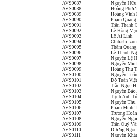
AVS0087
Nguyễn Hữu
AVS0088
Hoàng Phươ
AVS0089
Hoàng Vĩnh 
AVS0090
Phạm Quang
AVS0091
Trần Thanh 
AVS0092
Lê Hồng Mạ
AVS0093
Lê Ái Linh
AVS0094
Chitoshi Izu
AVS0095
Thẩm Quang
AVS0096
Lê Thanh Ng
AVS0097
Nguyễn Lệ 
AVS0098
Nguyễn Minh
AVS0099
Hoàng Thu 
AVS0100
Nguyễn Tuấn
AVS0101
Đỗ Tuấn Việt
AVS0102
Trần Ngọc H
AVS0103
Nguyễn Bảo
AVS0104
Trịnh Anh T
AVS0105
Nguyễn Thu
AVS0106
Phạm Minh 
AVS0107
Trương Hoàn
AVS0108
Nguyễn Ngọ
AVS0109
Trần Quý Vă
AVS0110
Dương Ngọc
AVS0111
Nguyễn Khá