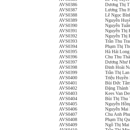
AVS0386
Dương Thị T
AVS0387
Lương Thu 
AVS0388
Lê Ngọc Bìn
AVS0389
Nguyễn Huy
AVS0390
Nguyễn Tuấ
AVS0391
Nguyễn Thị 
AVS0392
Nguyễn Thị
AVS0393
Trần Thu Tra
AVS0394
Phạm Thị Th
AVS0395
Hà Hải Long
AVS0396
Chu Thu Th
AVS0397
Dương Như 
AVS0398
Đinh Hoài 
AVS0399
Trần Thị Lan
AVS0400
Triệu Huyền
AVS0401
Bùi Đức Tâ
AVS0402
Đặng Thành
AVS0403
Kees Van De
AVS0404
Bùi Thị Thu 
AVS0405
Nguyễn Hồn
AVS0406
Nguyễn Mai
AVS0407
Chu Anh Ph
AVS0408
Phạm Thị Qu
AVS0409
Ngô Thị Mai
AVS0410
Trần Thị Mi