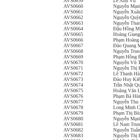
AVS0659
Lê Anh Vũ
AVS0660
Nguyễn Mạn
AVS0661
Nguyễn Xuâ
AVS0662
Nguyễn Quỳn
AVS0663
Nguyễn Tha
AVS0664
Đậu Hồng M
AVS0665
Hoàng Giang
AVS0666
Phạm Hoàng 
AVS0667
Đào Quang 
AVS0668
Nguyễn Trun
AVS0669
Phạm Hồng 
AVS0670
Nguyễn Vũ 
AVS0671
Nguyễn Thị 
AVS0672
Lê Thanh Hà
AVS0673
Đào Huy Ki
AVS0674
Trần Nhật Q
AVS0675
Hoàng Văn 
AVS0676
Phạm Bá Hù
AVS0677
Nguyễn Thu
AVS0678
Long Minh 
AVS0679
Phạm Thị Bí
AVS0680
Nguyễn Mạn
AVS0681
Lê Nam Tru
AVS0682
Nguyễn Tuấ
AVS0683
Nguyễn Thị 