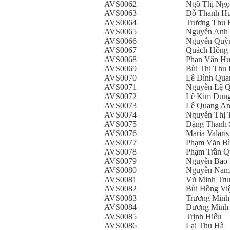
AVS0062
Ngô Thị Ngọ
AVS0063
Đỗ Thanh H
AVS0064
Trương Thu 
AVS0065
Nguyễn Anh
AVS0066
Nguyễn Quỳn
AVS0067
Quách Hồng
AVS0068
Phan Văn H
AVS0069
Bùi Thị Thu
AVS0070
Lê Đình Qua
AVS0071
Nguyễn Lệ 
AVS0072
Lê Kim Dun
AVS0073
Lê Quang A
AVS0074
Nguyễn Thị 
AVS0075
Đặng Thanh 
AVS0076
Maria Valaris
AVS0077
Phạm Văn B
AVS0078
Phạm Trần Q
AVS0079
Nguyễn Bảo
AVS0080
Nguyễn Nam
AVS0081
Vũ Minh Tru
AVS0082
Bùi Hồng Việ
AVS0083
Trương Minh
AVS0084
Dương Minh
AVS0085
Trịnh Hiếu
AVS0086
Lại Thu Hà