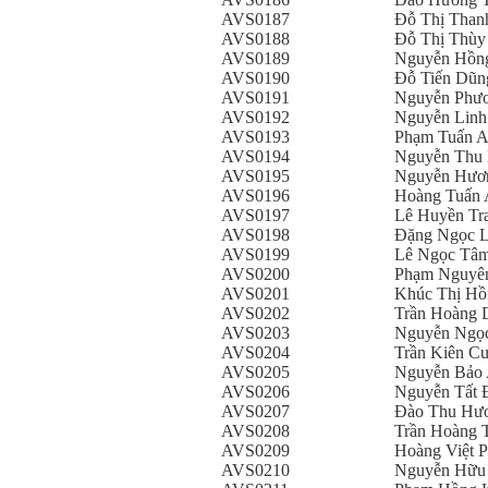
AVS0187
Đỗ Thị Than
AVS0188
Đỗ Thị Thù
AVS0189
Nguyễn Hồn
AVS0190
Đỗ Tiến Dũn
AVS0191
Nguyễn Phư
AVS0192
Nguyễn Linh
AVS0193
Phạm Tuấn 
AVS0194
Nguyễn Thu 
AVS0195
Nguyễn Hươ
AVS0196
Hoàng Tuấn
AVS0197
Lê Huyền Tr
AVS0198
Đặng Ngọc L
AVS0199
Lê Ngọc Tâ
AVS0200
Phạm Nguyê
AVS0201
Khúc Thị Hồ
AVS0202
Trần Hoàng 
AVS0203
Nguyễn Ngọ
AVS0204
Trần Kiên C
AVS0205
Nguyễn Bảo
AVS0206
Nguyễn Tất 
AVS0207
Đào Thu Hư
AVS0208
Trần Hoàng 
AVS0209
Hoàng Việt 
AVS0210
Nguyễn Hữu