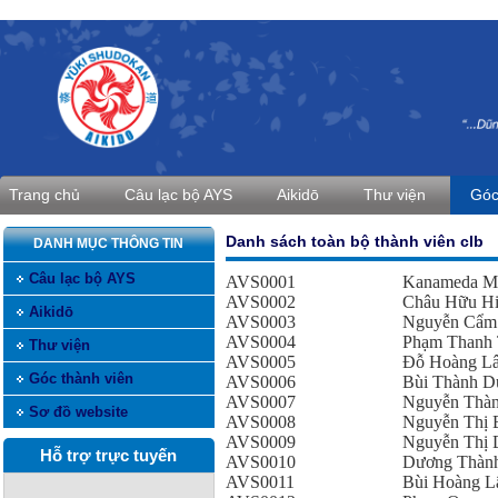
Trang chủ
Câu lạc bộ AYS
Aikidō
Thư viện
Góc
Danh sách toàn bộ thành viên clb
DANH MỤC THÔNG TIN
Câu lạc bộ AYS
AVS0001
Kanameda M
AVS0002
Châu Hữu Hi
Aikidō
AVS0003
Nguyễn Cẩm
AVS0004
Phạm Thanh
Thư viện
AVS0005
Đỗ Hoàng L
Góc thành viên
AVS0006
Bùi Thành D
AVS0007
Nguyễn Thàn
Sơ đồ website
AVS0008
Nguyễn Thị 
AVS0009
Nguyễn Thị 
Hỗ trợ trực tuyến
AVS0010
Dương Thàn
AVS0011
Bùi Hoàng L