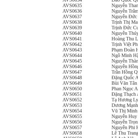
AVS0635
Nguyễn Tha
AVS0636
Nguyễn Trâ
AVS0637
Nguyễn Đức
AVS0638
Trịnh Thị Ma
AVS0639
Trịnh Đức C
AVS0640
Nguyễn Thú
AVS0641
Hoàng Thu L
AVS0642
Trịnh Việt P
AVS0643
Phạm Đoàn 
AVS0644
Ngô Minh H
AVS0645
Nguyễn Thàn
AVS0646
Nguyễn Hồn
AVS0647
Trần Hồng Q
AVS0648
Đặng Quốc 
AVS0649
Bùi Văn Tân
AVS0650
Phan Ngọc 
AVS0651
Đặng Thạch
AVS0652
Tạ Hương L
AVS0653
Dương Mạnh
AVS0654
Vũ Thị Minh
AVS0655
Nguyễn Huy
AVS0656
Nguyễn Trọn
AVS0657
Nguyễn Phi 
AVS0658
Lê Thu Tran