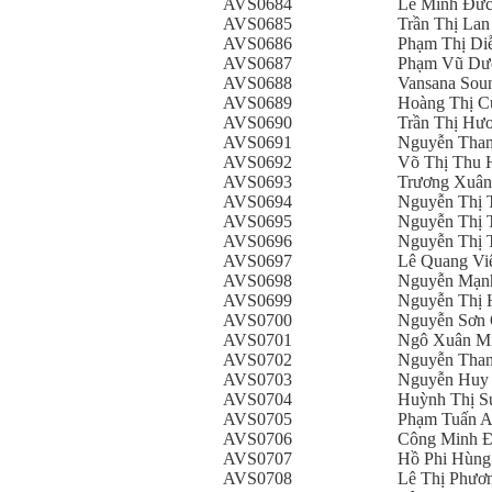
AVS0684
Lê Minh Đứ
AVS0685
Trần Thị La
AVS0686
Phạm Thị Di
AVS0687
Phạm Vũ Dư
AVS0688
Vansana Sou
AVS0689
Hoàng Thị C
AVS0690
Trần Thị Hư
AVS0691
Nguyễn Than
AVS0692
Võ Thị Thu 
AVS0693
Trương Xuâ
AVS0694
Nguyễn Thị 
AVS0695
Nguyễn Thị 
AVS0696
Nguyễn Thị 
AVS0697
Lê Quang Vi
AVS0698
Nguyễn Mạn
AVS0699
Nguyễn Thị 
AVS0700
Nguyễn Sơn
AVS0701
Ngô Xuân M
AVS0702
Nguyễn Than
AVS0703
Nguyễn Huy
AVS0704
Huỳnh Thị S
AVS0705
Phạm Tuấn 
AVS0706
Công Minh 
AVS0707
Hồ Phi Hùng
AVS0708
Lê Thị Phươ