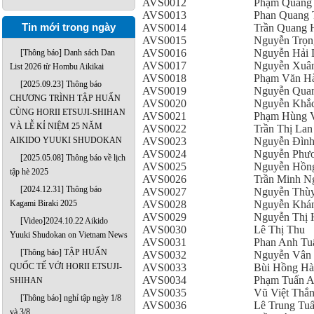
AVS0012
Phạm Quang
AVS0013
Phan Quang 
Tin mới trong ngày
AVS0014
Trần Quang 
AVS0015
Nguyễn Trọn
AVS0016
Nguyễn Hải
[Thông báo] Danh sách Dan
AVS0017
Nguyễn Xuâ
List 2026 từ Hombu Aikikai
AVS0018
Phạm Văn H
[2025.09.23] Thông báo
AVS0019
Nguyễn Qua
CHƯƠNG TRÌNH TẬP HUẤN
AVS0020
Nguyễn Khắc
CÙNG HORII ETSUJI-SHIHAN
AVS0021
Phạm Hùng 
VÀ LỄ KỈ NIỆM 25 NĂM
AVS0022
Trần Thị La
AVS0023
Nguyễn Đìn
AIKIDO YUUKI SHUDOKAN
AVS0024
Nguyễn Phư
[2025.05.08] Thông báo về lịch
AVS0025
Nguyễn Hồn
tập hè 2025
AVS0026
Trần Minh N
[2024.12.31] Thông báo
AVS0027
Nguyễn Thùy
AVS0028
Nguyễn Khá
Kagami Biraki 2025
AVS0029
Nguyễn Thị 
[Video]2024.10.22 Aikido
AVS0030
Lê Thị Thu
Yuuki Shudokan on Vietnam News
AVS0031
Phan Anh Tu
[Thông báo] TẬP HUẤN
AVS0032
Nguyễn Vân
AVS0033
Bùi Hồng Hà
QUỐC TẾ VỚI HORII ETSUJI-
AVS0034
Phạm Tuấn 
SHIHAN
AVS0035
Vũ Việt Thắ
[Thông báo] nghỉ tập ngày 1/8
AVS0036
Lê Trung Tu
và 3/8