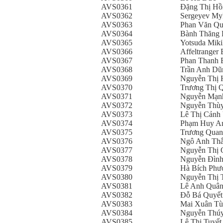
AVS0361
Đặng Thị Hồ
AVS0362
Sergeyev My
AVS0363
Phan Văn Q
AVS0364
Bành Thăng 
AVS0365
Yotsuda Mik
AVS0366
Affeltranger 
AVS0367
Phan Thanh 
AVS0368
Trần Anh Dũ
AVS0369
Nguyễn Thị 
AVS0370
Trương Thị 
AVS0371
Nguyễn Mạn
AVS0372
Nguyễn Thù
AVS0373
Lê Thị Cảnh
AVS0374
Phạm Huy A
AVS0375
Trương Qua
AVS0376
Ngô Anh Th
AVS0377
Nguyễn Thị 
AVS0378
Nguyễn Đình
AVS0379
Hà Bích Phư
AVS0380
Nguyễn Thị 
AVS0381
Lê Anh Quâ
AVS0382
Đỗ Bá Quyết
AVS0383
Mai Xuân T
AVS0384
Nguyễn Thú
AVS0385
Lê Thị Tuyết