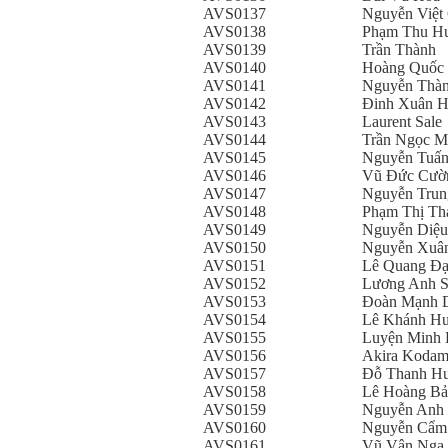
AVS0137
Nguyễn Việt
AVS0138
Phạm Thu H
AVS0139
Trần Thành
AVS0140
Hoàng Quốc
AVS0141
Nguyễn Thà
AVS0142
Đinh Xuân 
AVS0143
Laurent Sale
AVS0144
Trần Ngọc M
AVS0145
Nguyễn Tuấn
AVS0146
Vũ Đức Cườ
AVS0147
Nguyễn Trun
AVS0148
Phạm Thị Th
AVS0149
Nguyễn Diệu
AVS0150
Nguyễn Xuâ
AVS0151
Lê Quang Đ
AVS0152
Lương Anh 
AVS0153
Đoàn Mạnh 
AVS0154
Lê Khánh H
AVS0155
Luyện Minh
AVS0156
Akira Koda
AVS0157
Đỗ Thanh H
AVS0158
Lê Hoàng Bả
AVS0159
Nguyễn Anh 
AVS0160
Nguyễn Cẩm
AVS0161
Vũ Vân Nga