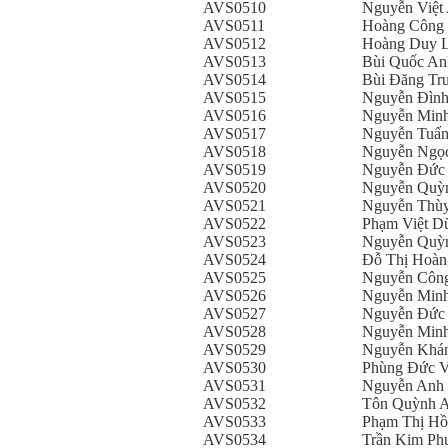
AVS0510
Nguyễn Việt
AVS0511
Hoàng Công
AVS0512
Hoàng Duy 
AVS0513
Bùi Quốc An
AVS0514
Bùi Đăng Tr
AVS0515
Nguyễn Đình
AVS0516
Nguyễn Min
AVS0517
Nguyễn Tuấ
AVS0518
Nguyễn Ngọ
AVS0519
Nguyễn Đức
AVS0520
Nguyễn Quỳ
AVS0521
Nguyễn Thùy
AVS0522
Phạm Việt D
AVS0523
Nguyễn Quỳ
AVS0524
Đỗ Thị Hoàn
AVS0525
Nguyễn Côn
AVS0526
Nguyễn Minh
AVS0527
Nguyễn Đức
AVS0528
Nguyễn Min
AVS0529
Nguyễn Khá
AVS0530
Phùng Đức V
AVS0531
Nguyễn Anh
AVS0532
Tôn Quỳnh 
AVS0533
Phạm Thị Hồ
AVS0534
Trần Kim Ph