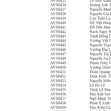
AVS0435
Lê Anh Xuâ
AVS0436
Hoàng Anh 
AVS0437
Nguyễn Min
AVS0438
Nguyễn Gia 
AVS0439
Cao Tuấn Lo
AVS0440
Đỗ Việt Hùn
AVS0441
Đỗ Tiến Mạn
AVS0442
Bạch Ngọc 
AVS0443
Trịnh Hồng 
AVS0444
Vương Việt 
AVS0445
Nguyễn Thụ
AVS0446
Vương Đại 
AVS0447
Nguyễn Thị 
AVS0448
Nguyễn An 
AVS0449
Phạm Thùy L
AVS0450
Vương Quốc
AVS0451
Đoàn Quang
AVS0452
Đinh Khắc T
AVS0453
Nguyễn Hữu
AVS0454
Lã Hà Lê
AVS0455
Trịnh Lê Mai
AVS0456
Mai Anh San
AVS0457
Ngô Minh T
AVS0458
Phan Ý Linh
AVS0459
Đào Kiên Gi