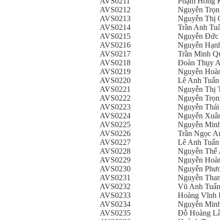
AVS0211
Phạm Hồng 
AVS0212
Nguyễn Trọn
AVS0213
Nguyễn Thị 
AVS0214
Trần Anh Tu
AVS0215
Nguyễn Đức
AVS0216
Nguyễn Hạn
AVS0217
Trần Minh Q
AVS0218
Đoàn Thụy 
AVS0219
Nguyễn Hoà
AVS0220
Lê Anh Tuấn
AVS0221
Nguyễn Thị 
AVS0222
Nguyễn Trọn
AVS0223
Nguyễn Thá
AVS0224
Nguyễn Xuâ
AVS0225
Nguyễn Min
AVS0226
Trần Ngọc A
AVS0227
Lê Anh Tuấn
AVS0228
Nguyễn Thế
AVS0229
Nguyễn Hoà
AVS0230
Nguyễn Phư
AVS0231
Nguyễn Than
AVS0232
Vũ Anh Tuấ
AVS0233
Hoàng Vĩnh 
AVS0234
Nguyễn Minh
AVS0235
Đỗ Hoàng L