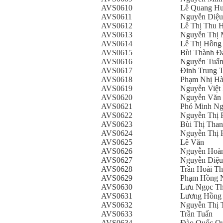
AVS0610
Lê Quang H
AVS0611
Nguyễn Diệu
AVS0612
Lê Thị Thu 
AVS0613
Nguyễn Thị 
AVS0614
Lê Thị Hồng
AVS0615
Bùi Thành Đ
AVS0616
Nguyễn Tuấ
AVS0617
Đinh Trung 
AVS0618
Phạm Nhị H
AVS0619
Nguyễn Việt
AVS0620
Nguyễn Văn
AVS0621
Phó Minh Ng
AVS0622
Nguyễn Thị 
AVS0623
Bùi Thị Tha
AVS0624
Nguyễn Thị 
AVS0625
Lê Văn
AVS0626
Nguyễn Hoà
AVS0627
Nguyễn Diệ
AVS0628
Trần Hoài T
AVS0629
Phạm Hồng 
AVS0630
Lưu Ngọc T
AVS0631
Lương Hồng 
AVS0632
Nguyễn Thị 
AVS0633
Trần Tuấn
AVS0634
Đào Quốc Q