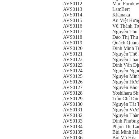
AVS0112
Mari Foruka
AVS0113
LamBert
AVS0114
Kitanaka
AVS0115
An Việt Hưn
AVS0116
Vũ Thành Tr
AVS0117
Nguyễn Thu
AVS0118
Đào Thị Thu
AVS0119
Quách Quảng
AVS0120
Đinh Minh T
AVS0121
Nguyễn Thế
AVS0122
Nguyễn Than
AVS0123
Đinh Văn Đị
AVS0124
Nguyễn Ngọ
AVS0125
Nguyễn Min
AVS0126
Nguyễn Hươn
AVS0127
Nguyễn Bảo
AVS0128
Yoshihara Sh
AVS0129
Trần Chí Dũ
AVS0130
Nguyễn Tất 
AVS0131
Nguyễn Vươ
AVS0132
Nguyễn Thà
AVS0133
Đinh Phương
AVS0134
Phạm Thị La
AVS0135
Bùi Minh Hả
AVS0136
Bùi Vũ Hòa