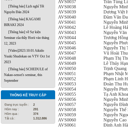
AVS0037
Trần Tùng L
AVS0038
Nguyễn Min
[Thông báo] Lịch nghỉ Tết
AVS0039
Dương Việt 
Nguyên Đán 2024
AVS0040
Đàm Văn Đa
[Thông báo] KAGAMI
AVS0041
Nguyễn Minh
BIRAKI 2024
AVS0042
Lê Hoàng Hả
AVS0043
Nguyễn Văn
[Thông báo] về Sự kiện
AVS0044
Trương Hồn
Seminar của thầy Horii vào tháng
AVS0045
Nguyễn Phư
12, 2023
AVS0046
Nguyễn Thị 
[Video]2023.10.01 Aikido
AVS0047
Vũ Hoài Thu
Yuuki Shudokan on VTV Oct 1st
AVS0048
Phạm Thị T
2023
AVS0049
Lê Thúy Hạ
AVS0050
Trịnh Quang
[Thông báo] SCHEDULE of
AVS0051
Phạm Nhật M
Nakao-sensei's seminar, this
AVS0052
Phạm Linh H
September
AVS0053
Đoàn Thu H
AVS0054
Nguyễn Phư
AVS0055
Tạ Anh Kho
THỐNG KÊ TRUY CẬP
AVS0056
Nguyễn Min
AVS0057
Nguyễn Đình
Đang trực tuyến :
2
AVS0058
Nguyễn Thế
Hôm nay :
291
Hôm qua :
374
AVS0059
Nguyễn Ngọ
Tất cả :
1.312.886
AVS0060
Nguyễn Cao
AVS0061
Đinh Anh H