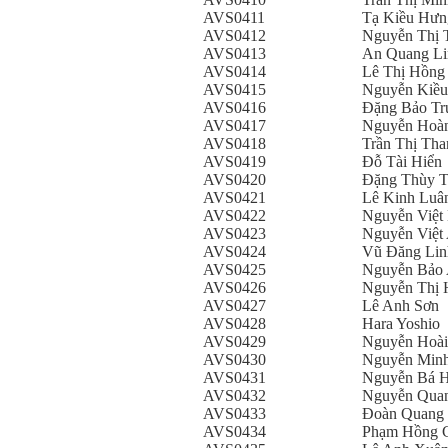
AVS0411
Tạ Kiều Hưn
AVS0412
Nguyễn Thị 
AVS0413
An Quang Li
AVS0414
Lê Thị Hồng
AVS0415
Nguyễn Kiều
AVS0416
Đặng Bảo Tr
AVS0417
Nguyễn Hoà
AVS0418
Trần Thị Th
AVS0419
Đỗ Tài Hiển
AVS0420
Đặng Thùy T
AVS0421
Lê Kinh Luâ
AVS0422
Nguyễn Việt
AVS0423
Nguyễn Việt
AVS0424
Vũ Đăng Lin
AVS0425
Nguyễn Bảo
AVS0426
Nguyễn Thị 
AVS0427
Lê Anh Sơn
AVS0428
Hara Yoshio
AVS0429
Nguyễn Hoà
AVS0430
Nguyễn Min
AVS0431
Nguyễn Bá 
AVS0432
Nguyễn Qua
AVS0433
Đoàn Quang
AVS0434
Phạm Hồng 