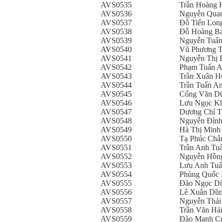
AVS0535
Trần Hoàng 
AVS0536
Nguyễn Quan
AVS0537
Đỗ Tiến Lon
AVS0538
Đỗ Hoàng B
AVS0539
Nguyễn Tuấ
AVS0540
Vũ Phương 
AVS0541
Nguyễn Thị 
AVS0542
Phạm Tuấn 
AVS0543
Trần Xuân H
AVS0544
Trần Tuấn A
AVS0545
Cống Văn D
AVS0546
Lưu Ngọc K
AVS0547
Dương Chí T
AVS0548
Nguyễn Đìn
AVS0549
Hà Thị Minh
AVS0550
Tạ Phúc Châ
AVS0551
Trần Anh Tu
AVS0552
Nguyễn Hồn
AVS0553
Lưu Anh Tu
AVS0554
Phùng Quốc
AVS0555
Đào Ngọc D
AVS0556
Lê Xuân Dũ
AVS0557
Nguyễn Thái
AVS0558
Trần Văn Hả
AVS0559
Đào Mạnh C