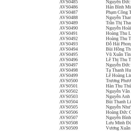
AVS0485
Nguyễn Đức
AVS0486
Hán Bình Mi
AVS0487
Phạm Công 
AVS0488
Nguyễn Tha
AVS0489
Trần Thị Th
AVS0490
Nguyễn Hoài
AVS0491
Hoàng Thu 
AVS0492
Hoàng Thu T
AVS0493
Đỗ Hải Phon
AVS0494
Bùi Hồng T
AVS0495
Vũ Xuân Tìn
AVS0496
Lê Thị Thu T
AVS0497
Nguyễn Đức 
AVS0498
Tạ Thanh Hu
AVS0499
Lê Hoàng Li
AVS0500
Trương Phươ
AVS0501
Hàn Thu Th
AVS0502
Nguyễn Vân
AVS0503
Nguyễn Anh
AVS0504
Bùi Thanh L
AVS0505
Nguyễn Như
AVS0506
Hoàng Đức 
AVS0507
Nguyễn Bình
AVS0508
Lưu Minh Đ
AVS0509
Vương Xuân