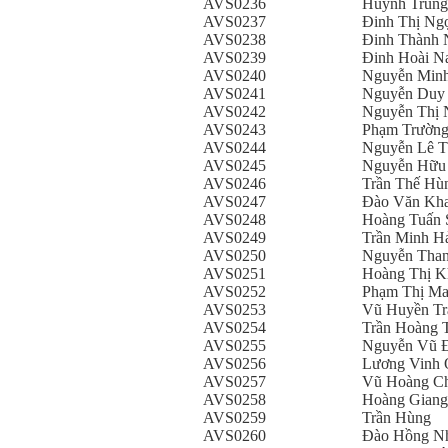
AVS0236
Huỳnh Trun
AVS0237
Đinh Thị Ng
AVS0238
Đinh Thành
AVS0239
Đinh Hoài 
AVS0240
Nguyễn Min
AVS0241
Nguyễn Duy
AVS0242
Nguyễn Thị 
AVS0243
Phạm Trường
AVS0244
Nguyễn Lê 
AVS0245
Nguyễn Hữu
AVS0246
Trần Thế Hù
AVS0247
Đào Văn Kh
AVS0248
Hoàng Tuấn 
AVS0249
Trần Minh H
AVS0250
Nguyễn Tha
AVS0251
Hoàng Thị K
AVS0252
Phạm Thị Ma
AVS0253
Vũ Huyền Tr
AVS0254
Trần Hoàng 
AVS0255
Nguyễn Vũ 
AVS0256
Lương Vinh 
AVS0257
Vũ Hoàng C
AVS0258
Hoàng Giang
AVS0259
Trần Hùng
AVS0260
Đào Hồng N