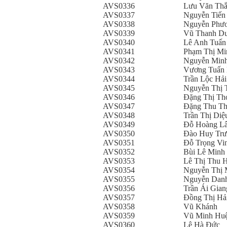
AVS0336
Lưu Văn Th
AVS0337
Nguyễn Tiến
AVS0338
Nguyễn Phư
AVS0339
Vũ Thanh D
AVS0340
Lê Anh Tuấn
AVS0341
Phạm Thị Mi
AVS0342
Nguyễn Min
AVS0343
Vương Tuấn
AVS0344
Trần Lộc Hải
AVS0345
Nguyễn Thị
AVS0346
Đặng Thị T
AVS0347
Đặng Thu T
AVS0348
Trần Thị Di
AVS0349
Đỗ Hoàng L
AVS0350
Đào Huy Tr
AVS0351
Đỗ Trọng Vi
AVS0352
Bùi Lê Minh
AVS0353
Lê Thị Thu 
AVS0354
Nguyễn Thị 
AVS0355
Nguyễn Dan
AVS0356
Trần Ái Gian
AVS0357
Đồng Thị Hả
AVS0358
Vũ Khánh
AVS0359
Vũ Minh Hu
AVS0360
Lê Hà Đức