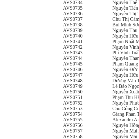
AVS0734
Nguyễn Thế 
AVS0735
Nguyễn Tiến
AVS0736
Nguyễn Thị 
AVS0737
Chu Thị Cẩ
AVS0738
Bùi Minh Sơ
AVS0739
Nguyễn Thu
AVS0740
Nguyễn Hữu
AVS0741
Phạm Nhật M
AVS0742
Nguyễn Vinh
AVS0743
Phí Vinh Tuấ
AVS0744
Nguyễn Tha
AVS0745
Phạm Quang
AVS0746
Nguyễn Đức
AVS0747
Nguyễn Hữu
AVS0748
Dương Văn 
AVS0749
Lế Bảo Ngọc
AVS0750
Nguyễn Xuâ
AVS0751
Phạm Thu H
AVS0752
Nguyễn Phư
AVS0753
Cao Công C
AVS0754
Giang Phan 
AVS0755
Alexandra Au
AVS0756
Nguyễn Hồn
AVS0757
Nguyễn Mai
AVS0758
Nguyễn Mai