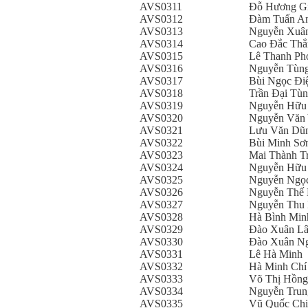
AVS0311
Đỗ Hương G
AVS0312
Đàm Tuấn A
AVS0313
Nguyễn Xuâ
AVS0314
Cao Đắc Thắ
AVS0315
Lê Thanh Ph
AVS0316
Nguyễn Tùng
AVS0317
Bùi Ngọc Đi
AVS0318
Trần Đại Tù
AVS0319
Nguyễn Hữu
AVS0320
Nguyễn Văn
AVS0321
Lưu Văn Dũ
AVS0322
Bùi Minh Sơ
AVS0323
Mai Thành T
AVS0324
Nguyễn Hữu
AVS0325
Nguyễn Ngọc
AVS0326
Nguyễn Thế
AVS0327
Nguyễn Thu
AVS0328
Hà Bình Min
AVS0329
Đào Xuân L
AVS0330
Đào Xuân N
AVS0331
Lê Hà Minh
AVS0332
Hà Minh Chí
AVS0333
Võ Thị Hồng
AVS0334
Nguyễn Trun
AVS0335
Vũ Quốc Ch