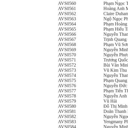
AVS0560
Phạm Ngọc 
AVS0561
Hoàng Anh 
AVS0562
Claire Duha
AVS0563
Ngộ Ngọc P
AVS0564
Phạm Hoàng
AVS0565
Phạm Hiếu T
AVS0566
Nguyễn Than
AVS0567
Trịnh Quang
AVS0568
Phạm Vũ Sơ
AVS0569
Nguyễn Min
AVS0570
Nguyễn Phư
AVS0571
Trương Quốc
AVS0572
Bùi Văn Min
AVS0573
Vũ Kim Thu
AVS0574
Nguyễn Tha
AVS0575
Phạm Quang
AVS0576
Nguyễn Đức
AVS0577
Phạm Tiến T
AVS0578
Nguyễn Anh
AVS0579
Vũ Hải
AVS0580
Đỗ Thị Minh
AVS0581
Doãn Thanh 
AVS0582
Nguyễn Ngọ
AVS0583
Yengmany Ph
AVS0584
Nguyễn Min