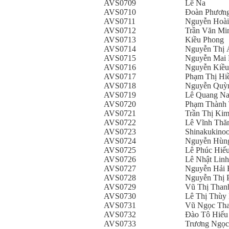
AVS0709
Lê Na
AVS0710
Đoàn Phươn
AVS0711
Nguyễn Hoài
AVS0712
Trần Văn Mi
AVS0713
Kiều Phong
AVS0714
Nguyễn Thị 
AVS0715
Nguyễn Mai
AVS0716
Nguyễn Kiề
AVS0717
Phạm Thị Hi
AVS0718
Nguyễn Quỳn
AVS0719
Lê Quang N
AVS0720
Phạm Thành 
AVS0721
Trần Thị Ki
AVS0722
Lê Vĩnh Thă
AVS0723
Shinakukino
AVS0724
Nguyễn Hùn
AVS0725
Lê Phúc Hiế
AVS0726
Lê Nhật Linh
AVS0727
Nguyễn Hải 
AVS0728
Nguyễn Thị 
AVS0729
Vũ Thị Than
AVS0730
Lê Thị Thùy
AVS0731
Vũ Ngọc Th
AVS0732
Đào Tô Hiếu
AVS0733
Trương Ngọc