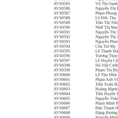
AVS0585
Vũ Thị Oanh
AVS0586
Nguyễn Thị 
AVS0587
Phạm Phong
AVS0588
Lê Đức Thọ
AVS0589
Trần Thị Th
AVS0590
Nhữ Thị Mai
AVS0591
Nguyễn Thị 
AVS0592
Nguyễn Thị 
AVS0593
Nguyễn Phư
AVS0594
Chu Trà My
AVS0595
Lê Thanh H
AVS0596
Trương Thùy
AVS0597
Lê Huyền C
AVS0598
Hà Việt Cườ
AVS0599
Phạm Thị Bí
AVS0600
Lê Thu Hiền
AVS0601
Phạm Anh Vi
AVS0602
Trần Xuân B
AVS0603
Hoàng Mạnh
AVS0604
Trần Huyền 
AVS0605
Nguyễn Thà
AVS0606
Phạm Minh 
AVS0607
Đào Thanh 
AVS0608
Đặng Hương
AVS0609
Nguyễn Min