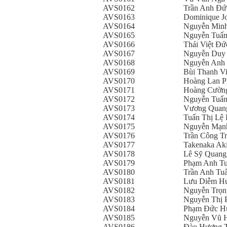
AVS0162
Trần Anh Đứ
AVS0163
Dominique J
AVS0164
Nguyễn Min
AVS0165
Nguyễn Tuấ
AVS0166
Thái Việt Đứ
AVS0167
Nguyễn Duy
AVS0168
Nguyễn Anh
AVS0169
Bùi Thanh V
AVS0170
Hoàng Lan 
AVS0171
Hoàng Cườn
AVS0172
Nguyễn Tuấ
AVS0173
Vương Quan
AVS0174
Tuấn Thị Lệ
AVS0175
Nguyễn Mạn
AVS0176
Trần Công T
AVS0177
Takenaka Ak
AVS0178
Lê Sỹ Quang
AVS0179
Phạm Anh T
AVS0180
Trần Anh Tu
AVS0181
Lưu Diễm H
AVS0182
Nguyễn Trọn
AVS0183
Nguyễn Thị 
AVS0184
Phạm Đức H
AVS0185
Nguyễn Vũ H
AVS0186
Đào Hương T