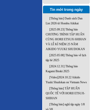
Tin mới trong ngày
[Thông báo] Danh sách Dan
List 2026 từ Hombu Aikikai
[2025.09.23] Thông báo
CHƯƠNG TRÌNH TẬP HUẤN
CÙNG HORII ETSUJI-SHIHAN
VÀ LỄ KỈ NIỆM 25 NĂM
AIKIDO YUUKI SHUDOKAN
[2025.05.08] Thông báo về lịch
tập hè 2025
[2024.12.31] Thông báo
Kagami Biraki 2025
[Video]2024.10.22 Aikido
Yuuki Shudokan on Vietnam News
[Thông báo] TẬP HUẤN
QUỐC TẾ VỚI HORII ETSUJI-
SHIHAN
[Thông báo] nghỉ tập ngày 1/8
và 3/8