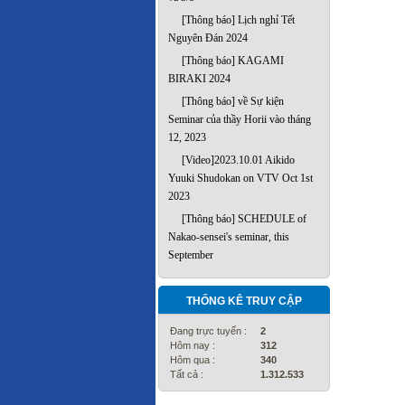
[Thông báo] Lịch nghỉ Tết
Nguyên Đán 2024
[Thông báo] KAGAMI
BIRAKI 2024
[Thông báo] về Sự kiện
Seminar của thầy Horii vào tháng
12, 2023
[Video]2023.10.01 Aikido
Yuuki Shudokan on VTV Oct 1st
2023
[Thông báo] SCHEDULE of
Nakao-sensei's seminar, this
September
THỐNG KÊ TRUY CẬP
Đang trực tuyến :
2
Hôm nay :
312
Hôm qua :
340
Tất cả :
1.312.533