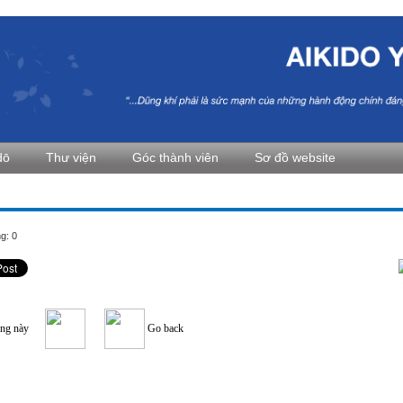
dō
Thư viện
Góc thành viên
Sơ đồ website
g: 0
ang này
Go back