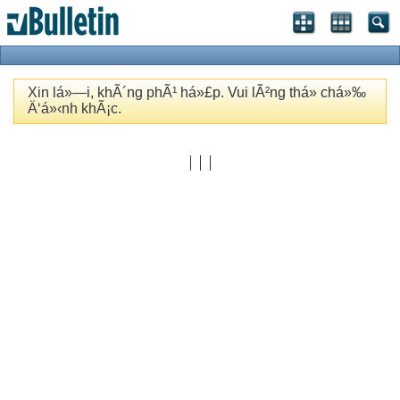
Xin lá»—i, khÃ´ng phÃ¹ há»£p. Vui lÃ²ng thá»­ chá»‰
Ä‘á»‹nh khÃ¡c.