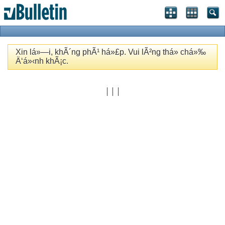
Xin lá»—i, khÃ´ng phÃ¹ há»£p. Vui lÃ²ng thá»­ chá»‰
Ä‘á»‹nh khÃ¡c.