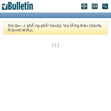
Xin lá»—i, khÃ´ng phÃ¹ há»£p. Vui lÃ²ng thá»­ chá»‰
Ä‘á»‹nh khÃ¡c.