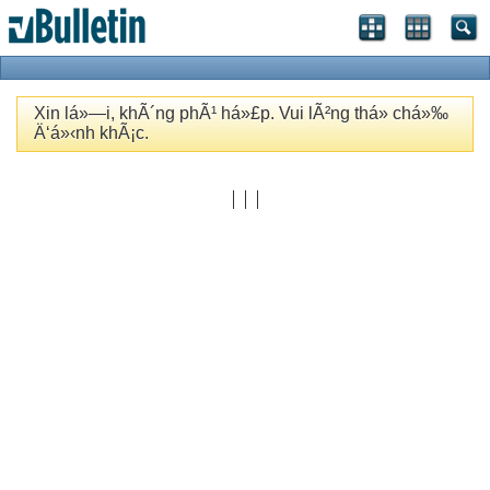
Xin lá»—i, khÃ´ng phÃ¹ há»£p. Vui lÃ²ng thá»­ chá»‰
Ä‘á»‹nh khÃ¡c.