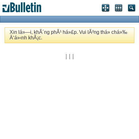
Xin lá»—i, khÃ´ng phÃ¹ há»£p. Vui lÃ²ng thá»­ chá»‰
Ä‘á»‹nh khÃ¡c.