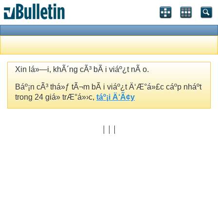
Xin lá»—i, khÃ´ng cÃ³ bÃ i viáº¿t nÃ o.
Báº¡n cÃ³ thá»ƒ tÃ¬m bÃ i viáº¿t Ä‘Æ°á»£c cáº­p nháº­t
trong 24 giá» trÆ°á»›c,
táº¡i Ä‘Ã¢y