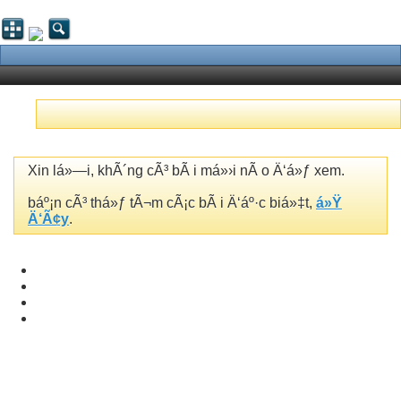
Xin lá»—i, khÃ´ng cÃ³ bÃ i má»›i nÃ o Ä‘á»ƒ xem.
báº¡n cÃ³ thá»ƒ tÃ¬m cÃ¡c bÃ i Ä‘áº·c biá»‡t,
á»Ÿ
Ä‘Ã¢y
.