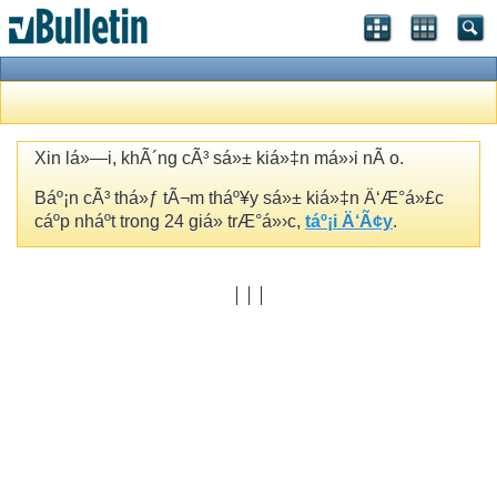
Xin lá»—i, khÃ´ng cÃ³ sá»± kiá»‡n má»›i nÃ o.
Báº¡n cÃ³ thá»ƒ tÃ¬m tháº¥y sá»± kiá»‡n Ä‘Æ°á»£c
cáº­p nháº­t trong 24 giá» trÆ°á»›c,
táº¡i Ä‘Ã¢y
.