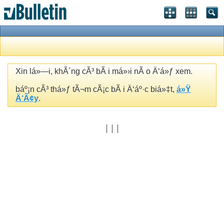
Xin lá»—i, khÃ´ng cÃ³ bÃ i má»›i nÃ o Ä‘á»ƒ xem.
báº¡n cÃ³ thá»ƒ tÃ¬m cÃ¡c bÃ i Ä‘áº·c biá»‡t,
á»Ÿ
Ä‘Ã¢y
.