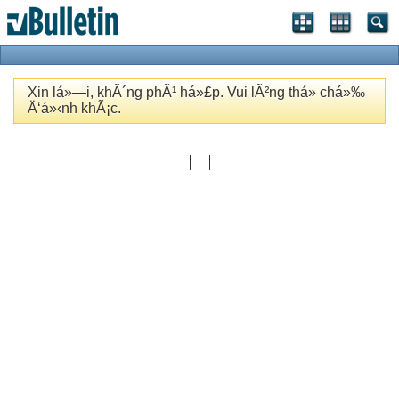
Xin lá»—i, khÃ´ng phÃ¹ há»£p. Vui lÃ²ng thá»­ chá»‰
Ä‘á»‹nh khÃ¡c.