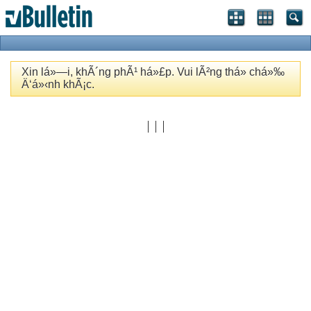
Xin lá»—i, khÃ´ng phÃ¹ há»£p. Vui lÃ²ng thá»­ chá»‰
Ä‘á»‹nh khÃ¡c.