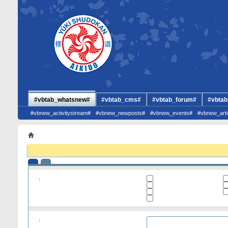
#vbtab_whatsnew#
#vbtab_cms#
#vbtab_forum#
#vbtab
#vbnew_activitystream#
#vbnew_newposts#
#vbnew_events#
#vbnew_arti
:
: