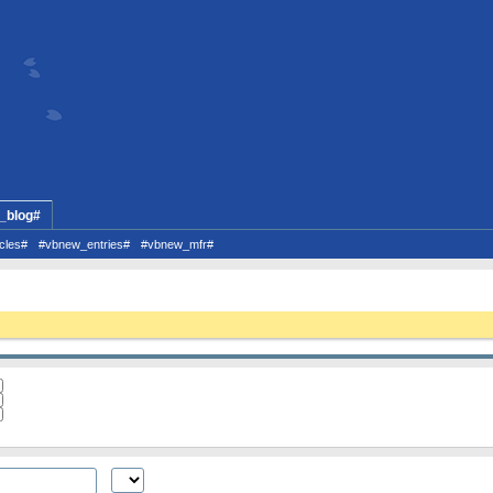
_blog#
cles#
#vbnew_entries#
#vbnew_mfr#