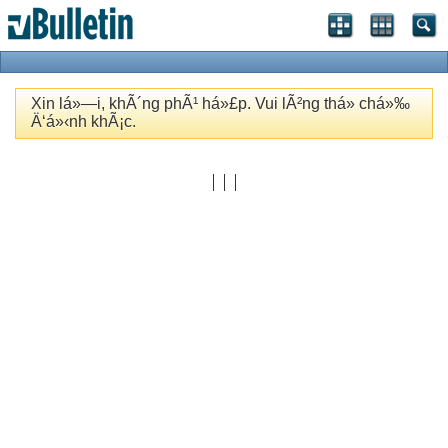
Xin lá»—i, khÃ´ng phÃ¹ há»£p. Vui lÃ²ng thá»­ chá»‰
Ä‘á»‹nh khÃ¡c.