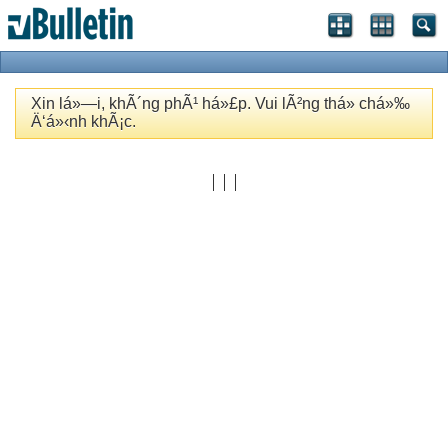
Xin lá»—i, khÃ´ng phÃ¹ há»£p. Vui lÃ²ng thá»­ chá»‰
Ä‘á»‹nh khÃ¡c.