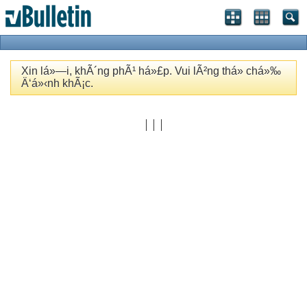
Xin lá»—i, khÃ´ng phÃ¹ há»£p. Vui lÃ²ng thá»­ chá»‰
Ä‘á»‹nh khÃ¡c.