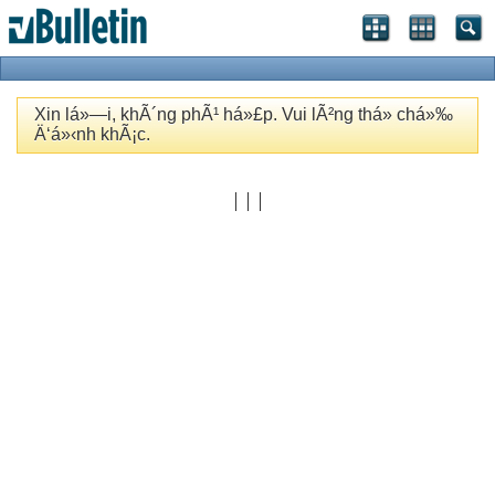
Xin lá»—i, khÃ´ng phÃ¹ há»£p. Vui lÃ²ng thá»­ chá»‰
Ä‘á»‹nh khÃ¡c.