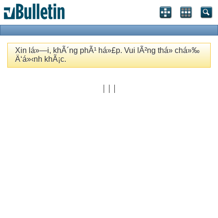
Xin lá»—i, khÃ´ng phÃ¹ há»£p. Vui lÃ²ng thá»­ chá»‰
Ä‘á»‹nh khÃ¡c.