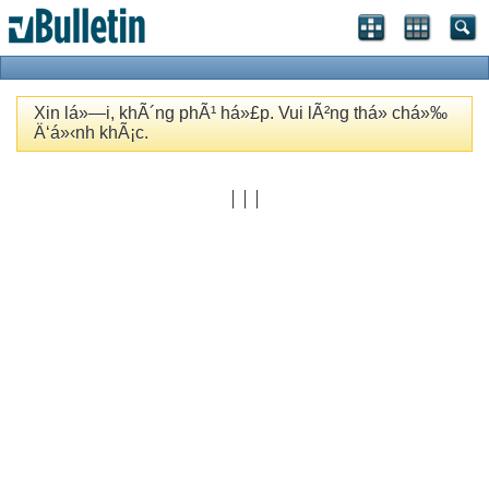
Xin lá»—i, khÃ´ng phÃ¹ há»£p. Vui lÃ²ng thá»­ chá»‰
Ä‘á»‹nh khÃ¡c.