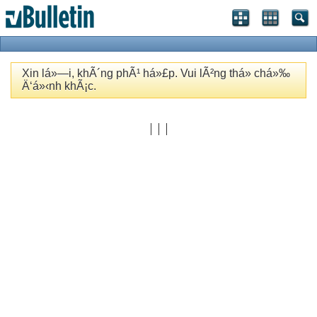
Xin lá»—i, khÃ´ng phÃ¹ há»£p. Vui lÃ²ng thá»­ chá»‰
Ä‘á»‹nh khÃ¡c.