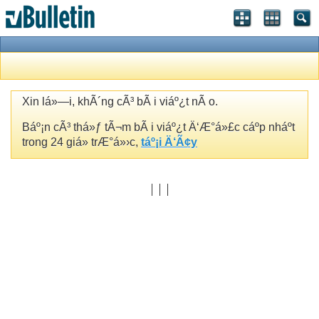
Xin lá»—i, khÃ´ng cÃ³ bÃ i viáº¿t nÃ o.
Báº¡n cÃ³ thá»ƒ tÃ¬m bÃ i viáº¿t Ä‘Æ°á»£c cáº­p nháº­t
trong 24 giá» trÆ°á»›c,
táº¡i Ä‘Ã¢y