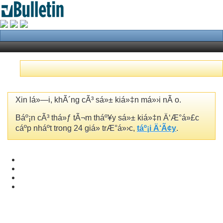
Xin lá»—i, khÃ´ng cÃ³ sá»± kiá»‡n má»›i nÃ o.
Báº¡n cÃ³ thá»ƒ tÃ¬m tháº¥y sá»± kiá»‡n Ä‘Æ°á»£c
cáº­p nháº­t trong 24 giá» trÆ°á»›c,
táº¡i Ä‘Ã¢y
.