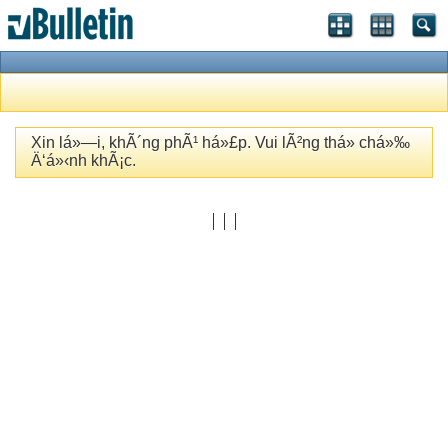
Xin lá»—i, khÃ´ng phÃ¹ há»£p. Vui lÃ²ng thá»­ chá»‰
Ä‘á»‹nh khÃ¡c.