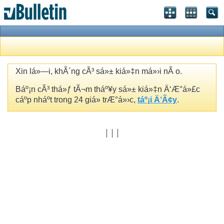
Xin lá»—i, khÃ´ng cÃ³ sá»± kiá»‡n má»›i nÃ o.
Báº¡n cÃ³ thá»ƒ tÃ¬m tháº¥y sá»± kiá»‡n Ä‘Æ°á»£c
cáº­p nháº­t trong 24 giá» trÆ°á»›c,
táº¡i Ä‘Ã¢y
.