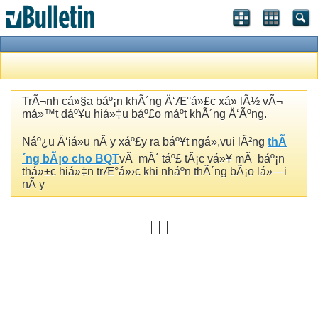
TrÃ¬nh cá»§a báº¡n khÃ´ng Ä‘Æ°á»£c xá»­ lÃ½ vÃ¬
má»™t dáº¥u hiá»‡u báº£o máº­t khÃ´ng Ä‘Ãºng.
Náº¿u Ä‘iá»u nÃ y xáº£y ra báº¥t ngá»,vui lÃ²ng
thÃ
´ng bÃ¡o cho BQT
vÃ mÃ´ táº£ tÃ¡c vá»¥ mÃ báº¡n
thá»±c hiá»‡n trÆ°á»›c khi nháº­n thÃ´ng bÃ¡o lá»—i
nÃ y