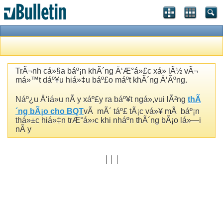
TrÃ¬nh cá»§a báº¡n khÃ´ng Ä‘Æ°á»£c xá»­ lÃ½ vÃ¬
má»™t dáº¥u hiá»‡u báº£o máº­t khÃ´ng Ä‘Ãºng.
Náº¿u Ä‘iá»u nÃ y xáº£y ra báº¥t ngá»,vui lÃ²ng
thÃ
´ng bÃ¡o cho BQT
vÃ mÃ´ táº£ tÃ¡c vá»¥ mÃ báº¡n
thá»±c hiá»‡n trÆ°á»›c khi nháº­n thÃ´ng bÃ¡o lá»—i
nÃ y