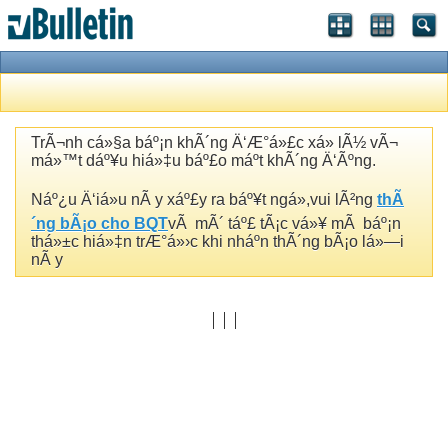
TrÃ¬nh cá»§a báº¡n khÃ´ng Ä‘Æ°á»£c xá»­ lÃ½ vÃ¬
má»™t dáº¥u hiá»‡u báº£o máº­t khÃ´ng Ä‘Ãºng.
Náº¿u Ä‘iá»u nÃ y xáº£y ra báº¥t ngá»,vui lÃ²ng
thÃ
´ng bÃ¡o cho BQT
vÃ mÃ´ táº£ tÃ¡c vá»¥ mÃ báº¡n
thá»±c hiá»‡n trÆ°á»›c khi nháº­n thÃ´ng bÃ¡o lá»—i
nÃ y