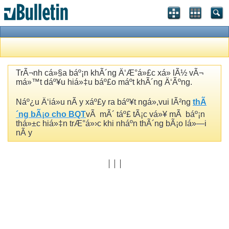
TrÃ¬nh cá»§a báº¡n khÃ´ng Ä‘Æ°á»£c xá»­ lÃ½ vÃ¬
má»™t dáº¥u hiá»‡u báº£o máº­t khÃ´ng Ä‘Ãºng.
Náº¿u Ä‘iá»u nÃ y xáº£y ra báº¥t ngá»,vui lÃ²ng
thÃ
´ng bÃ¡o cho BQT
vÃ mÃ´ táº£ tÃ¡c vá»¥ mÃ báº¡n
thá»±c hiá»‡n trÆ°á»›c khi nháº­n thÃ´ng bÃ¡o lá»—i
nÃ y