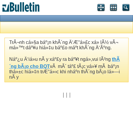
TrÃ¬nh cá»§a báº¡n khÃ´ng Ä‘Æ°á»£c xá»­ lÃ½ vÃ¬
má»™t dáº¥u hiá»‡u báº£o máº­t khÃ´ng Ä‘Ãºng.
Náº¿u Ä‘iá»u nÃ y xáº£y ra báº¥t ngá»,vui lÃ²ng
thÃ
´ng bÃ¡o cho BQT
vÃ mÃ´ táº£ tÃ¡c vá»¥ mÃ báº¡n
thá»±c hiá»‡n trÆ°á»›c khi nháº­n thÃ´ng bÃ¡o lá»—i
nÃ y