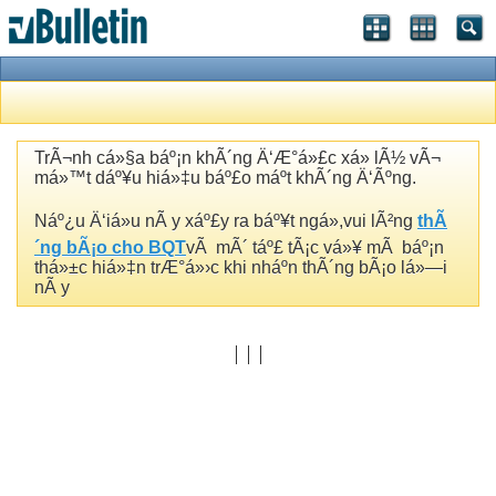
TrÃ¬nh cá»§a báº¡n khÃ´ng Ä‘Æ°á»£c xá»­ lÃ½ vÃ¬
má»™t dáº¥u hiá»‡u báº£o máº­t khÃ´ng Ä‘Ãºng.
Náº¿u Ä‘iá»u nÃ y xáº£y ra báº¥t ngá»,vui lÃ²ng
thÃ
´ng bÃ¡o cho BQT
vÃ mÃ´ táº£ tÃ¡c vá»¥ mÃ báº¡n
thá»±c hiá»‡n trÆ°á»›c khi nháº­n thÃ´ng bÃ¡o lá»—i
nÃ y