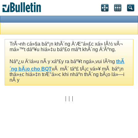
TrÃ¬nh cá»§a báº¡n khÃ´ng Ä‘Æ°á»£c xá»­ lÃ½ vÃ¬
má»™t dáº¥u hiá»‡u báº£o máº­t khÃ´ng Ä‘Ãºng.
Náº¿u Ä‘iá»u nÃ y xáº£y ra báº¥t ngá»,vui lÃ²ng
thÃ
´ng bÃ¡o cho BQT
vÃ mÃ´ táº£ tÃ¡c vá»¥ mÃ báº¡n
thá»±c hiá»‡n trÆ°á»›c khi nháº­n thÃ´ng bÃ¡o lá»—i
nÃ y