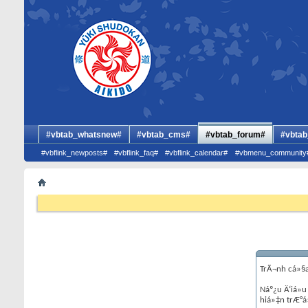
#vbtab_whatsnew#
#vbtab_cms#
#vbtab_forum#
#vbtab
#vbflink_newposts#
#vbflink_faq#
#vbflink_calendar#
#vbmenu_community
TrÃ¬nh cá»§a
Náº¿u Ä‘iá»u
hiá»‡n trÆ°á