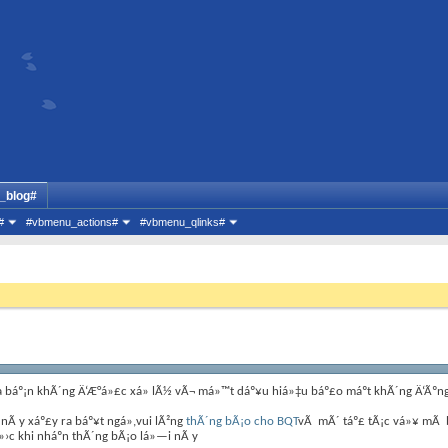
_blog#
#
#vbmenu_actions#
#vbmenu_qlinks#
 báº¡n khÃ´ng Ä‘Æ°á»£c xá»­ lÃ½ vÃ¬ má»™t dáº¥u hiá»‡u báº£o máº­t khÃ´ng Ä‘Ãºng
 nÃ y xáº£y ra báº¥t ngá»,vui lÃ²ng
thÃ´ng bÃ¡o cho BQT
vÃ mÃ´ táº£ tÃ¡c vá»¥ mÃ 
»›c khi nháº­n thÃ´ng bÃ¡o lá»—i nÃ y