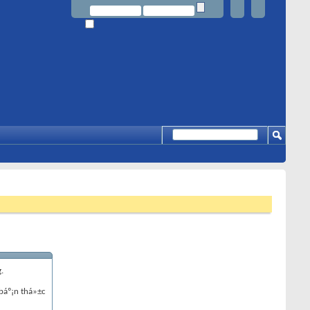
.
báº¡n thá»±c