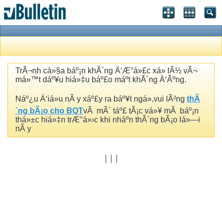
TrÃ¬nh cá»§a báº¡n khÃ´ng Ä‘Æ°á»£c xá»­ lÃ½ vÃ¬
má»™t dáº¥u hiá»‡u báº£o máº­t khÃ´ng Ä‘Ãºng.
Náº¿u Ä‘iá»u nÃ y xáº£y ra báº¥t ngá»,vui lÃ²ng
thÃ
´ng bÃ¡o cho BQT
vÃ mÃ´ táº£ tÃ¡c vá»¥ mÃ báº¡n
thá»±c hiá»‡n trÆ°á»›c khi nháº­n thÃ´ng bÃ¡o lá»—i
nÃ y