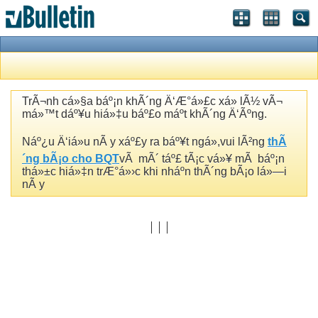
TrÃ¬nh cá»§a báº¡n khÃ´ng Ä‘Æ°á»£c xá»­ lÃ½ vÃ¬
má»™t dáº¥u hiá»‡u báº£o máº­t khÃ´ng Ä‘Ãºng.
Náº¿u Ä‘iá»u nÃ y xáº£y ra báº¥t ngá»,vui lÃ²ng
thÃ
´ng bÃ¡o cho BQT
vÃ mÃ´ táº£ tÃ¡c vá»¥ mÃ báº¡n
thá»±c hiá»‡n trÆ°á»›c khi nháº­n thÃ´ng bÃ¡o lá»—i
nÃ y