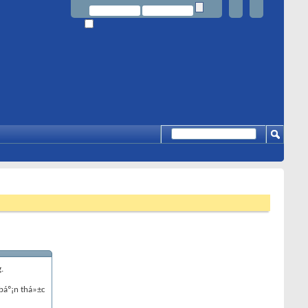
.
báº¡n thá»±c