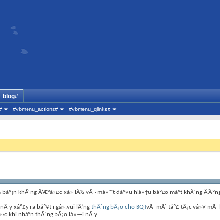
_blog#
#
#vbmenu_actions#
#vbmenu_qlinks#
 báº¡n khÃ´ng Ä‘Æ°á»£c xá»­ lÃ½ vÃ¬ má»™t dáº¥u hiá»‡u báº£o máº­t khÃ´ng Ä‘Ãºng
 nÃ y xáº£y ra báº¥t ngá»,vui lÃ²ng
thÃ´ng bÃ¡o cho BQT
vÃ mÃ´ táº£ tÃ¡c vá»¥ mÃ 
»›c khi nháº­n thÃ´ng bÃ¡o lá»—i nÃ y