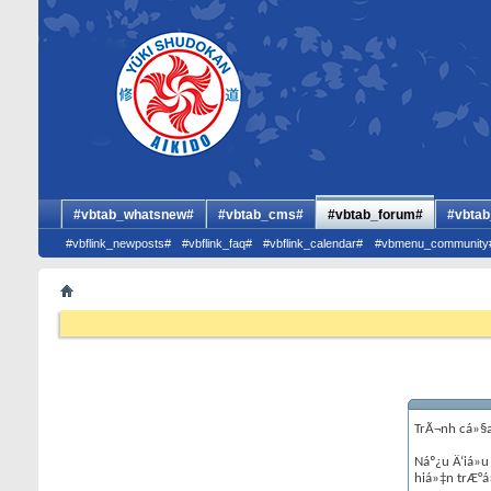
#vbtab_whatsnew#
#vbtab_cms#
#vbtab_forum#
#vbtab
#vbflink_newposts#
#vbflink_faq#
#vbflink_calendar#
#vbmenu_community
TrÃ¬nh cá»§a
Náº¿u Ä‘iá»u
hiá»‡n trÆ°á