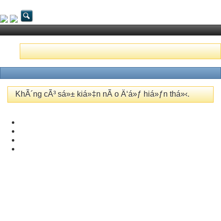
KhÃ´ng cÃ³ sá»± kiá»‡n nÃ o Ä‘á»ƒ hiá»ƒn thá»‹.