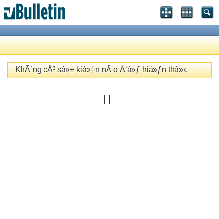
KhÃ´ng cÃ³ sá»± kiá»‡n nÃ o Ä‘á»ƒ hiá»ƒn thá»‹.